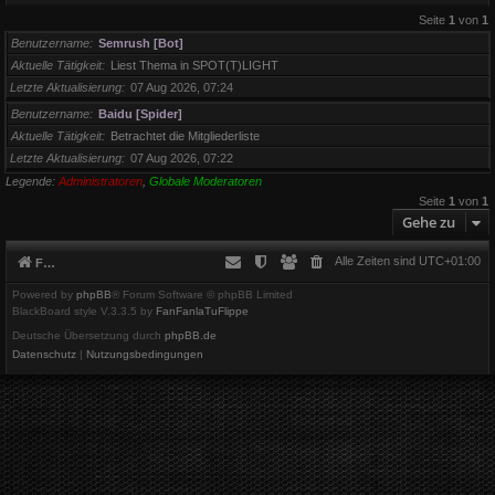
Seite
1
von
1
Benutzername
Semrush [Bot]
Aktuelle Tätigkeit
Liest Thema in SPOT(T)LIGHT
Letzte Aktualisierung
07 Aug 2026, 07:24
Benutzername
Baidu [Spider]
Aktuelle Tätigkeit
Betrachtet die Mitgliederliste
Letzte Aktualisierung
07 Aug 2026, 07:22
Legende:
Administratoren
,
Globale Moderatoren
Seite
1
von
1
Gehe zu
Alle Zeiten sind
UTC+01:00
Foren-Übersicht
Powered by
phpBB
® Forum Software © phpBB Limited
BlackBoard style V.3.3.5 by
FanFanlaTuFlippe
Deutsche Übersetzung durch
phpBB.de
Datenschutz
|
Nutzungsbedingungen