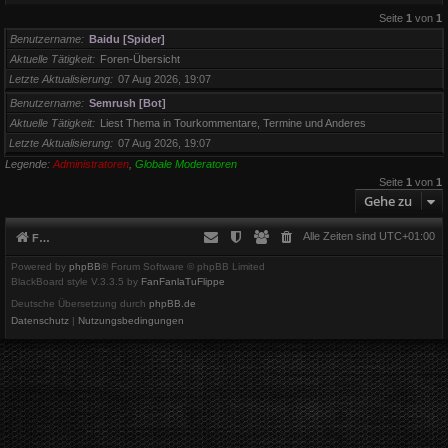
Seite
1
von
1
Benutzername
Baidu [Spider]
Aktuelle Tätigkeit
Foren-Übersicht
Letzte Aktualisierung
07 Aug 2026, 19:07
Benutzername
Semrush [Bot]
Aktuelle Tätigkeit
Liest Thema in Tourkommentare, Termine und Anderes
Letzte Aktualisierung
07 Aug 2026, 19:07
Legende:
Administratoren
,
Globale Moderatoren
Seite
1
von
1
Gehe zu
Alle Zeiten sind
UTC+01:00
Foren-Übersicht
Powered by
phpBB
® Forum Software © phpBB Limited
BlackBoard style V.3.3.5 by
FanFanlaTuFlippe
Deutsche Übersetzung durch
phpBB.de
Datenschutz
|
Nutzungsbedingungen