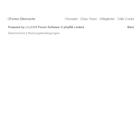
Foren-Übersicht
Kontakt
Das Team
Mitglieder
Alle Cook
Powered by
phpBB
® Forum Software © phpBB Limited
Blac
Datenschutz
|
Nutzungsbedingungen