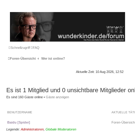
Schnellzugriff
FAQ
Foren-Übersicht
Wer ist online?
Aktuelle Zeit: 10 Aug 2026, 12:52
Es ist 1 Mitglied und 0 unsichtbare Mitglieder on
Es sind 160 Gäste online •
Gäste anzeigen
BENUTZERNAME
AKTUELLE TÄT
Baidu [Spider]
Foren-Übersich
Legende:
Administratoren
,
Globale Moderatoren