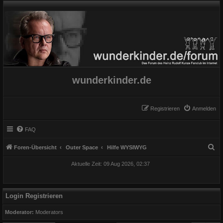
wunderkinder.de
Registrieren
Anmelden
FAQ
S
Foren-Übersicht
Outer Space
Hilfe WYSIWYG
u
Aktuelle Zeit: 09 Aug 2026, 02:37
c
h
e
Login Registrieren
Moderator:
Moderators