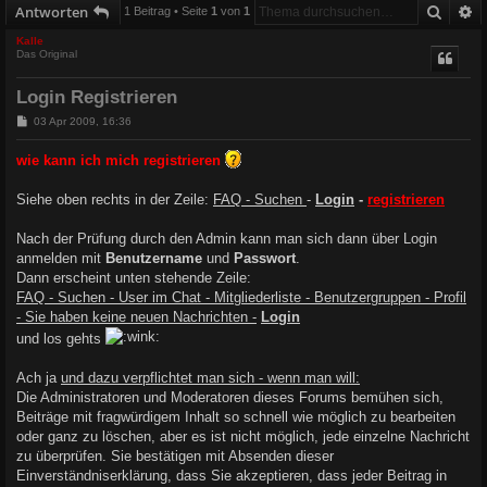
Suche
E
Antworten
1 Beitrag • Seite
1
von
1
Kalle
Das Original
Login Registrieren
B
03 Apr 2009, 16:36
e
i
wie kann ich mich registrieren
t
r
a
Siehe oben rechts in der Zeile:
FAQ - Suchen
-
Login
-
registrieren
g
Nach der Prüfung durch den Admin kann man sich dann über Login
anmelden mit
Benutzername
und
Passwort
.
Dann erscheint unten stehende Zeile:
FAQ - Suchen - User im Chat - Mitgliederliste - Benutzergruppen - Profil
- Sie haben keine neuen Nachrichten -
Login
und los gehts
Ach ja
und dazu verpflichtet man sich - wenn man will:
Die Administratoren und Moderatoren dieses Forums bemühen sich,
Beiträge mit fragwürdigem Inhalt so schnell wie möglich zu bearbeiten
oder ganz zu löschen, aber es ist nicht möglich, jede einzelne Nachricht
zu überprüfen. Sie bestätigen mit Absenden dieser
Einverständniserklärung, dass Sie akzeptieren, dass jeder Beitrag in