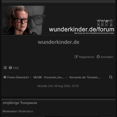
wunderkinder.de
Registrieren
Anmelden
FAQ
S
Foren-Übersicht
MUSIK - Konzerte, Instrumente und Gesang
Konzerte als "Gemeinsame Sache"
u
Aktuelle Zeit: 08 Aug 2026, 22:03
c
h
e
einjährige Tourpause
Moderator:
Moderators