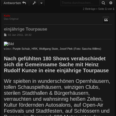
Suche
E
Antworten
2 Beiträge • Seite
1
von
1
Kalle
Das Original
einjährige Tourpause
B
02 Jan 2011, 18:32
e
i
t
r
v.l.n.r.: Purple Schulz, HRK, Wolfgang Stute, Josef Piek (Foto: Sascha Willms)
a
g
Nach gefühlten 180 Shows verabschiedet
sich die Gemeinsame Sache mit Heinz
Rudolf Kunze in eine einjährige Tourpause
Wir spielten in wunderschönen Opernhäusern,
tollen Schauspielhäusern, winzigen Clubs,
sterilen Stadthallen & Bürgerhäusern,
verrauchten und wahnsinnig heißen Zelten,
Kultur fördernden Autosalons, auf Open-Air
Festivals und Stadtfesten, auf Schlössern und