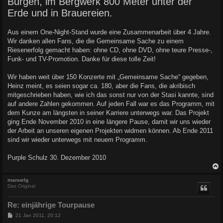
Burgen, im Bergwerk 800 Meter unter der
Erde und in Brauereien.
Aus einem One-Night-Stand wurde eine Zusammenarbeit über 4 Jahre.
Wir danken allen Fans, die die Gemeinsame Sache zu einem
Riesenerfolg gemacht haben: ohne CD, ohne DVD, ohne teure Presse-,
Funk- und TV-Promotion. Danke für diese tolle Zeit!
Wir haben weit über 150 Konzerte mit „Gemeinsame Sache“ gegeben,
Heinz meint, es seien sogar ca. 180, aber die Fans, die akribisch
mitgeschrieben haben, wie ich das sonst nur von der Stasi kannte, sind
auf andere Zahlen gekommen. Auf jeden Fall war es das Programm, mit
dem Kunze am längsten in seiner Karriere unterwegs war. Das Projekt
ging Ende November 2010 in eine längere Pause, damit wir uns wieder
der Arbeit an unseren eigenen Projekten widmen können. Ab Ende 2011
sind wir wieder unterwegs mit neuem Programm.
Purple Schulz 30. Dezember 2010
c
manuelg
Das Original
Re: einjährige Tourpause
B
21 Jan 2011, 20:12
e