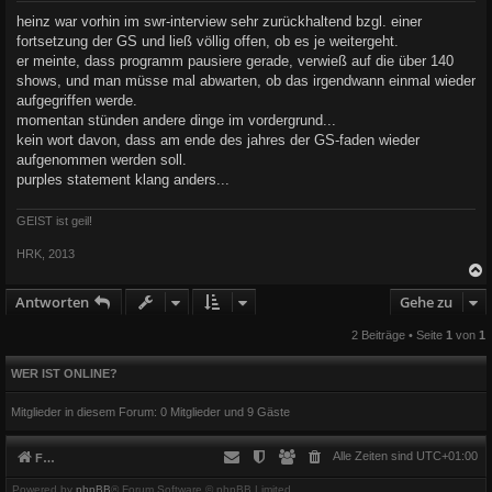
i
heinz war vorhin im swr-interview sehr zurückhaltend bzgl. einer
t
fortsetzung der GS und ließ völlig offen, ob es je weitergeht.
r
a
er meinte, dass programm pausiere gerade, verwieß auf die über 140
g
shows, und man müsse mal abwarten, ob das irgendwann einmal wieder
aufgegriffen werde.
momentan stünden andere dinge im vordergrund...
kein wort davon, dass am ende des jahres der GS-faden wieder
aufgenommen werden soll.
purples statement klang anders...
GEIST ist geil!
HRK, 2013
Antworten
Gehe zu
c
2 Beiträge • Seite
1
von
1
WER IST ONLINE?
Mitglieder in diesem Forum: 0 Mitglieder und 9 Gäste
Alle Zeiten sind
UTC+01:00
Foren-Übersicht
Powered by
phpBB
® Forum Software © phpBB Limited