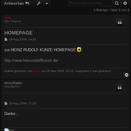
Suche
E
Antworten
3 Beiträge • Seite
1
von
1
Kalle
Das Original
HOMEPAGE
B
28 Aug 2008, 14:54
e
i
zur HEINZ RUDOLF KUNZE HOMEPAGE
t
r
a
http://www.heinzrudolfkunze.de/
g
Zuletzt geändert von
Kalle
am 28 Nov 2008, 20:12, insgesamt 1-mal geändert.
c
HenryKupfer
Draufgeher
B
28 Aug 2008, 17:35
e
i
Danke...
t
r
a
g