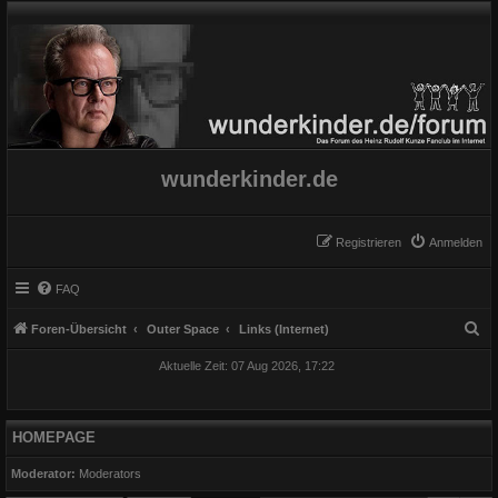
wunderkinder.de
Registrieren
Anmelden
FAQ
S
Foren-Übersicht
Outer Space
Links (Internet)
u
Aktuelle Zeit: 07 Aug 2026, 17:22
c
h
e
HOMEPAGE
Moderator:
Moderators