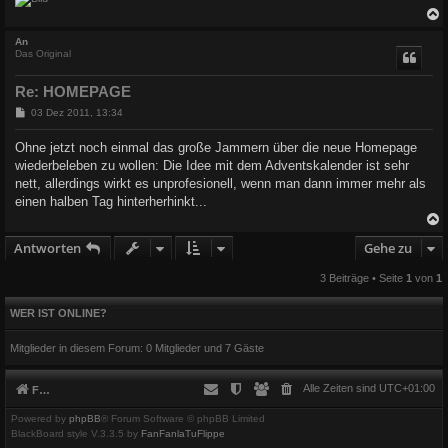
c
An
Das Original
Re: HOMEPAGE
B
03 Dez 2011, 13:34
e
i
Ohne jetzt noch einmal das große Jammern über die neue Homepage
t
wiederbeleben zu wollen: Die Idee mit dem Adventskalender ist sehr
r
a
nett, allerdings wirkt es unprofesionell, wenn man dann immer mehr als
g
einen halben Tag hinterherhinkt...
Antworten
Gehe zu
c
3 Beiträge • Seite
1
von
1
WER IST ONLINE?
Mitglieder in diesem Forum: 0 Mitglieder und 7 Gäste
Alle Zeiten sind
UTC+01:00
Foren-Übersicht
Powered by
phpBB
® Forum Software © phpBB Limited
BlackBoard style V.3.3.5 by
FanFanlaTuFlippe