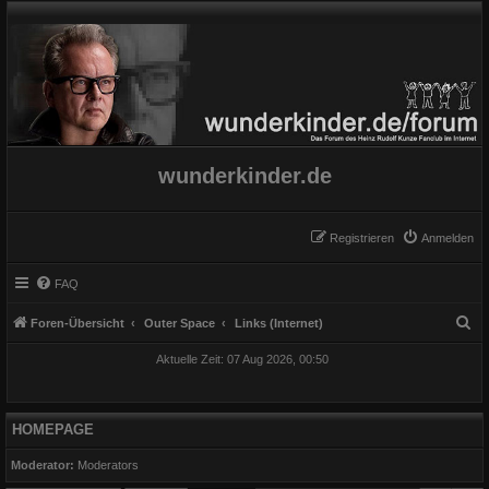
wunderkinder.de
Registrieren
Anmelden
FAQ
S
Foren-Übersicht
Outer Space
Links (Internet)
u
Aktuelle Zeit: 07 Aug 2026, 00:50
c
h
e
HOMEPAGE
Moderator:
Moderators