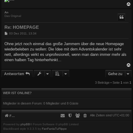
c
An
Das Original
Re: HOMEPAGE
B
03 Dez 2011, 13:34
e
i
Ohne jetzt noch einmal das große Jammern über die neue Homepage
t
wiederbeleben zu wollen: Die Idee mit dem Adventskalender ist sehr
r
a
nett, allerdings wirkt es unprofesionell, wenn man dann immer mehr als
g
einen halben Tag hinterherhinkt...
Antworten
Gehe zu
c
3 Beiträge • Seite
1
von
1
WER IST ONLINE?
Mitglieder in diesem Forum: 0 Mitglieder und 8 Gäste
Alle Zeiten sind
UTC+01:00
Foren-Übersicht
Powered by
phpBB
® Forum Software © phpBB Limited
BlackBoard style V.3.3.5 by
FanFanlaTuFlippe