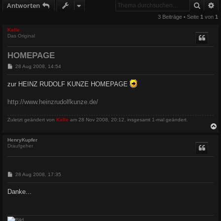
Suche
E
Antworten
3 Beiträge • Seite
1
von
1
Kalle
Das Original
HOMEPAGE
B
28 Aug 2008, 14:54
e
i
zur HEINZ RUDOLF KUNZE HOMEPAGE
t
r
a
http://www.heinzrudolfkunze.de/
g
Zuletzt geändert von
Kalle
am 28 Nov 2008, 20:12, insgesamt 1-mal geändert.
c
HenryKupfer
Draufgeher
B
28 Aug 2008, 17:35
e
i
Danke...
t
r
a
g