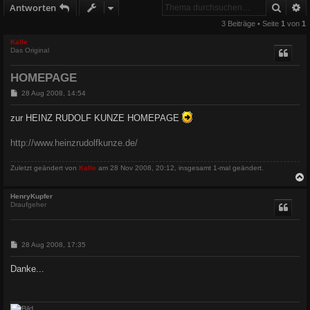
Suche
E
Antworten
3 Beiträge • Seite
1
von
1
Kalle
Das Original
HOMEPAGE
B
28 Aug 2008, 14:54
e
i
zur HEINZ RUDOLF KUNZE HOMEPAGE
t
r
a
http://www.heinzrudolfkunze.de/
g
Zuletzt geändert von
Kalle
am 28 Nov 2008, 20:12, insgesamt 1-mal geändert.
c
HenryKupfer
Draufgeher
B
28 Aug 2008, 17:35
e
i
Danke...
t
r
a
g