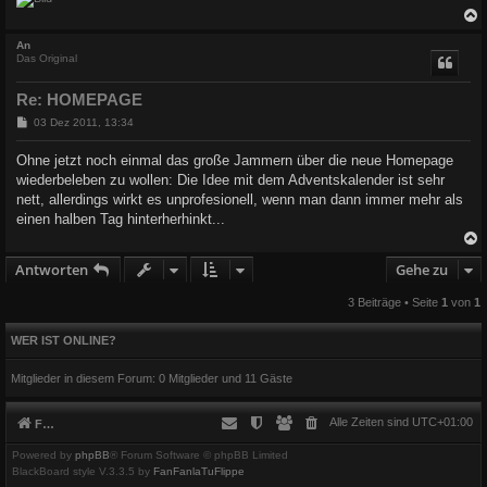
c
An
Das Original
Re: HOMEPAGE
B
03 Dez 2011, 13:34
e
i
Ohne jetzt noch einmal das große Jammern über die neue Homepage
t
wiederbeleben zu wollen: Die Idee mit dem Adventskalender ist sehr
r
a
nett, allerdings wirkt es unprofesionell, wenn man dann immer mehr als
g
einen halben Tag hinterherhinkt...
Antworten
Gehe zu
c
3 Beiträge • Seite
1
von
1
WER IST ONLINE?
Mitglieder in diesem Forum: 0 Mitglieder und 11 Gäste
Alle Zeiten sind
UTC+01:00
Foren-Übersicht
Powered by
phpBB
® Forum Software © phpBB Limited
BlackBoard style V.3.3.5 by
FanFanlaTuFlippe