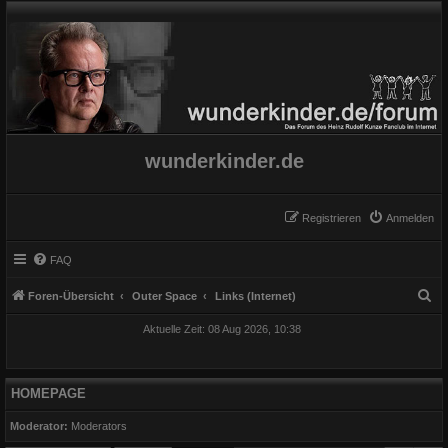
wunderkinder.de
Registrieren
Anmelden
FAQ
S
Foren-Übersicht
Outer Space
Links (Internet)
u
Aktuelle Zeit: 08 Aug 2026, 10:38
c
h
e
HOMEPAGE
Moderator:
Moderators