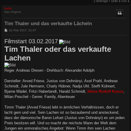
2 Beiträge • Seite
1
von
1
Kalle
Das Original
Tim Thaler und das verkaufte Lächeln
B
01 Feb 2017, 21:47
e
i
Filmstart 03.02.2017
t
r
Tim Thaler oder das verkaufte
a
g
Lachen
Regie: Andreas Dresen - Drehbuch: Alexander Adolph
Darsteller: Arved Friese, Justus von Dohnányi, Axel Prahl, Andreas
Schmidt, Jule Hermann, Charly Hübner, Nadja Uhl, Steffi Kühnert,
Bjarne Mädel, Fritzi Haberlandt, Harald Schmidt,
Heinz-Rudolf Kunze
,
Milan Peschel - Genre: Family, Abenteuer
Timm Thaler (Arved Friese) lebt in ärmlichen Verhältnissen, doch er
lacht gern und viel. Sein Lachen ist so bezaubernd und ansteckend,
dass der dämonische Baron Lefuet (Justus von Dohnányi) es um jeden
Preis besitzen will. Und so macht der reichste Mann der Welt dem
Jungen ein unmoralisches Angebot: Wenn Timm ihm sein Lachen