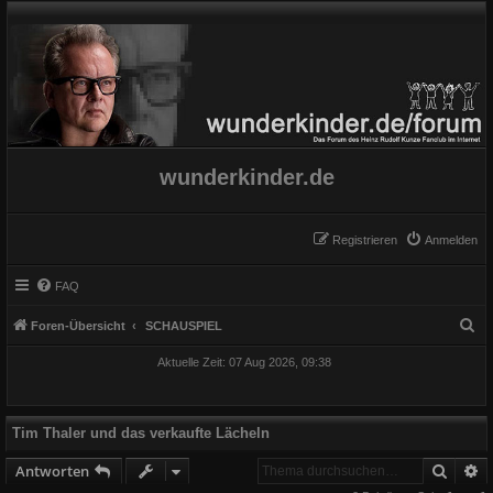
wunderkinder.de
Registrieren
Anmelden
FAQ
S
Foren-Übersicht
SCHAUSPIEL
u
Aktuelle Zeit: 07 Aug 2026, 09:38
c
h
e
Tim Thaler und das verkaufte Lächeln
Suche
E
Antworten