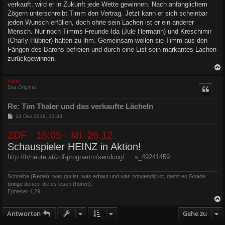
verkauft, wird er in Zukunft jede Wette gewinnen. Nach anfänglichem
Zögern unterschreibt Timm den Vertrag. Jetzt kann er sich scheinbar
jeden Wunsch erfüllen, doch ohne sein Lachen ist er ein anderer
Mensch. Nur noch Timms Freunde Ida (Jule Hermann) und Kreschimir
(Charly Hübner) halten zu ihm. Gemeinsam wollen sie Timm aus den
Fängen des Barons befreien und durch eine List sein markantes Lachen
zurückgewinnen.
c
Kalle
Das Original
Re: Tim Thaler und das verkaufte Lächeln
B
24 Dez 2018, 13:33
e
i
ZDF - 15:05 - Mi. 26.12.
t
r
Schauspieler HEINZ in Aktion!
a
g
http://tvheute.at/zdf-programm/sendung/ ... s_49241459
Schreibe (Redet), was gut ist, was erbaut und was notwendig ist, damit es Gnade
bringe denen, die es lesen (hören).
Epheser 4,29
Antworten
Gehe zu
c