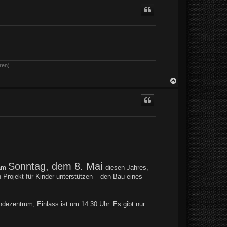
c
h
o
b
e
n
ren).
N
a
c
h
o
b
e
n
Sonntag, dem 8. Mai
 am
diesen Jahres,
Projekt für Kinder unterstützen – den Bau eines
dezentrum, Einlass ist um 14.30 Uhr. Es gibt nur