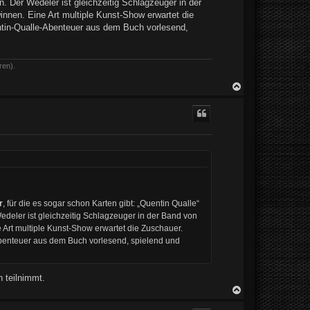
 Der Wedeler ist gleichzeitig Schlagzeuger in der
innen. Eine Art multiple Kunst-Show erwartet die
ntin-Qualle-Abenteuer aus dem Buch vorlesend,
ren).
N
a
c
h
o
b
e
n
r
, für die es sogar schon Karten gibt: „Quentin Qualle“
eler ist gleichzeitig Schlagzeuger in der Band von
 Art multiple Kunst-Show erwartet die Zuschauer.
Abenteuer aus dem Buch vorlesend, spielend und
 teilnimmt.
N
a
c