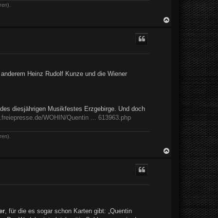
ren).
N
a
c
h
o
b
e
n
er anderem Heinz Rudolf Kunze und die Wiener
des diesjährigen Musikfestes Erzgebirge. Und doch
w.freiepresse.de/WOHIN/Quentin ... 613963.php
ren).
N
a
c
h
o
b
e
n
er
, für die es sogar schon Karten gibt: „Quentin