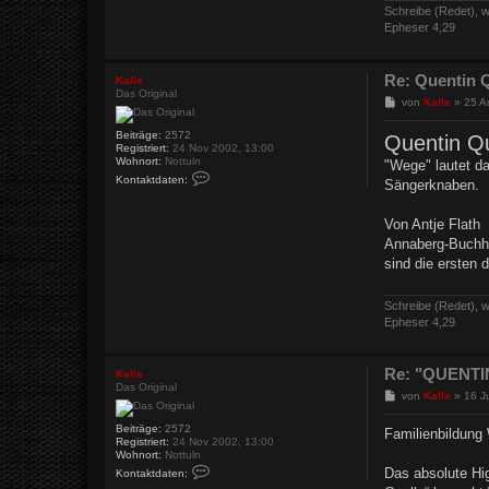
K
Schreibe (Redet), w
a
Epheser 4,29
l
l
e
Re: Quentin Q
Kalle
Das Original
B
von
Kalle
»
25 A
e
i
Beiträge:
2572
Quentin Qu
t
Registriert:
24 Nov 2002, 13:00
r
Wohnort:
Nottuln
"Wege" lautet d
a
K
Kontaktdaten:
Sängerknaben.
o
g
n
t
Von Antje Flath
a
k
Annaberg-Buchho
t
sind die ersten 
d
a
t
e
Schreibe (Redet), w
n
Epheser 4,29
v
o
n
K
Re: "QUENTIN
Kalle
a
Das Original
B
l
von
Kalle
»
16 J
l
e
e
i
Beiträge:
2572
Familienbildung
t
Registriert:
24 Nov 2002, 13:00
r
Wohnort:
Nottuln
a
K
Das absolute Hig
Kontaktdaten:
o
g