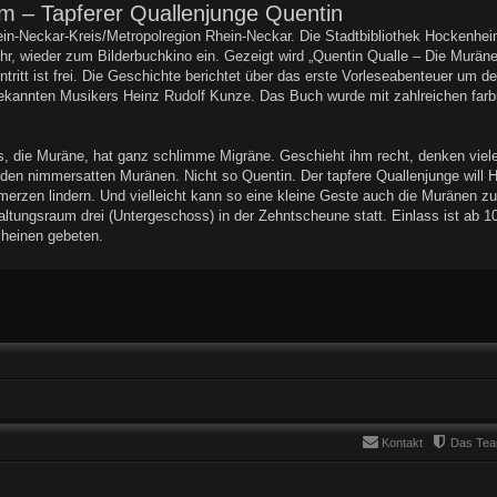
m – Tapferer Quallenjunge Quentin
n-Neckar-Kreis/Metropolregion Rhein-Neckar. Die Stadtbibliothek Hockenheim
hr, wieder zum Bilderbuchkino ein. Gezeigt wird „Quentin Qualle – Die Murä
ntritt ist frei. Die Geschichte berichtet über das erste Vorleseabenteuer um 
ekannten Musikers Heinz Rudolf Kunze. Das Buch wurde mit zahlreichen farbige
s, die Muräne, hat ganz schlimme Migräne. Geschieht ihm recht, denken viel
den nimmersatten Muränen. Nicht so Quentin. Der tapfere Quallenjunge will 
hmerzen lindern. Und vielleicht kann so eine kleine Geste auch die Muräne
taltungsraum drei (Untergeschoss) in der Zehntscheune statt. Einlass ist ab 
cheinen gebeten.
Kontakt
Das Te