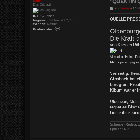
"QUENTIN Q
Kalle
Das Original
B
von
Kalle
»
16 N
e
i
Beiträge:
2572
QUELLE PRES
Registriert:
24 Nov 2002, 13:00
t
Wohnort:
Nottuln
r
K
a
Kontaktdaten:
Oldenburg
o
g
n
Die Kraft 
t
a
von Karsten Röh
k
t
d
Vielseitig: Heinz-Ru
a
t
PFL, später ging es
e
n
v
Vielseitig: Hei
o
Ginsbach bei ei
n
K
Lindgren, Preu
a
Kibum war er i
l
l
e
Oldenburg Mehr 
regnet es Bindfä
Lieder ihrer Kin
Schreibe (Redet), w
Epheser 4,29