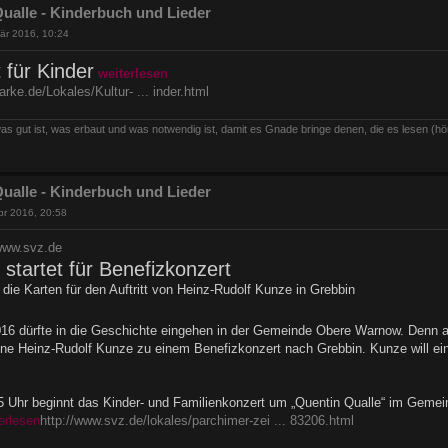
ualle - Kinderbuch und Lieder
är 2016, 10:24
 für Kinder
weiterlesen
arke.de/Lokales/Kultur- ... inder.html
as gut ist, was erbaut und was notwendig ist, damit es Gnade bringe denen, die es lesen (hö
ualle - Kinderbuch und Lieder
pr 2016, 20:58
/www.svz.de
 startet für Benefizkonzert
 die Karten für den Auftritt von Heinz-Rudolf Kunze in Grebbin
016 dürfte in die Geschichte eingehen in der Gemeinde Obere Warnow. Denn
e Heinz-Rudolf Kunze zu einem Benefizkonzert nach Grebbin. Kunze will ein 
 Uhr beginnt das Kinder- und Familienkonzert um „Quentin Qualle“ im Gemein
erlesen
http://www.svz.de/lokales/parchimer-zei ... 83206.html