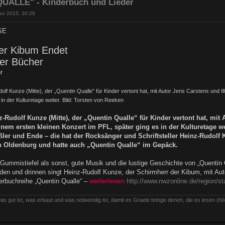
UALLE" - Kinderbuch und Lieder
ov 2015, 20:29
SE
er Kibum Endet
der Bücher
r
dolf Kunze (Mitte), der „Quentin Qualle“ für Kinder vertont hat, mit Autor Jens Carstens und I
 in der Kulturetage weiter. Bild: Torsten von Reeken
nz-Rudolf Kunze (Mitte), der „Quentin Qualle“ für Kinder vertont hat, mit 
nem ersten kleinen Konzert im PFL, später ging es in der Kulturetage we
ßler und Ende – die hat der Rocksänger und Schriftsteller Heinz-Rudol
n Oldenburg und hatte auch „Quentin Qualle“ im Gepäck.
Gummistiefel als sonst, gute Musik und die lustige Geschichte von „Quentin
den und drinnen singt Heinz-Rudolf Kunze, der Schirmherr der Kibum, mit Auto
derbuchreihe „Quentin Qualle“ –
weiterlesen
http://www.nwzonline.de/region/sta
as gut ist, was erbaut und was notwendig ist, damit es Gnade bringe denen, die es lesen (hö