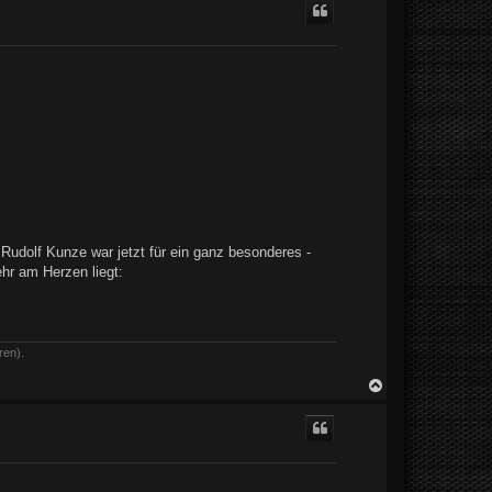
h
o
b
e
n
Rudolf Kunze war jetzt für ein ganz besonderes -
hr am Herzen liegt:
ren).
N
a
c
h
o
b
e