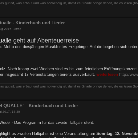
as gut ist, was erbaut und was notwendig ist, damit es Gnade bringe denen, die es lesen (hö
ualle - Kinderbuch und Lieder
ug 2016, 19:56
alle geht auf Abenteuerreise
as Motto des diesjährigen Musikfestes Erzgebirge. Auf die begeben sich unt
lz. Noch knapp zwei Wochen sind es bis zum feierlichen Eröffnungskonzert 
der insgesamt 17 Veranstaltungen bereits ausverkauft.
weiterlesen
http://ww
as gut ist, was erbaut und was notwendig ist, damit es Gnade bringe denen, die es lesen (hö
 QUALLE" - Kinderbuch und Lieder
ul 2017, 18:30
 Wedel - Das Programm für das zweite Halbjahr steht:
hlight es zweiten Halbjahrs ist eine Veranstaltung am
Sonntag, 12. Novemb