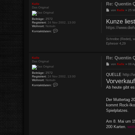
Re: Quentin Q
Kalle
Das Original
B
von
Kalle
»
25 M
e
i
Beiträge:
2572
Kunze liest
t
Registriert:
24 Nov 2002, 13:00
r
Wohnort:
Nottuln
https://www.dieh
a
K
Kontaktdaten:
o
g
n
Schreibe (Redet), w
t
Epheser 4,29
a
k
t
d
Re: Quentin Q
Kalle
a
Das Original
t
B
von
Kalle
»
06 A
e
e
n
i
v
Beiträge:
2572
QUELLE
http:/
t
o
Registriert:
24 Nov 2002, 13:00
Vorverkauf
r
n
Wohnort:
Nottuln
a
K
K
Kontaktdaten:
Ab heute gibt es
o
g
a
n
l
t
l
a
e
Der Muttertag 2
k
kommt Rock-Ikon
t
d
Spielplatzes.
a
t
e
Am 8. Mai um 15
n
200 Karten.
weit
v
o
n