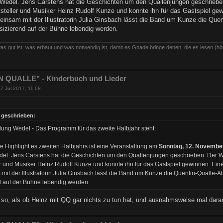
 Wedel. Jens Carstens hat die Geschichten um den Quallenjungen geschrieben.
steller und Musiker Heinz Rudolf Kunze und konnte ihn für das Gastspiel gew
insam mit der Illustratorin Julia Ginsbach lässt die Band um Kunze die Que
sizierend auf der Bühne lebendig werden.
as gut ist, was erbaut und was notwendig ist, damit es Gnade bringe denen, die es lesen (hö
 QUALLE" - Kinderbuch und Lieder
7 Jul 2017, 11:08
t geschrieben:
dung Wedel - Das Programm für das zweite Halbjahr steht:
e Highlight es zweiten Halbjahrs ist eine Veranstaltung am
Sonntag, 12. Novembe
el. Jens Carstens hat die Geschichten um den Quallenjungen geschrieben. Der Wed
ler und Musiker Heinz Rudolf Kunze und konnte ihn für das Gastspiel gewinnen. Eine
it der Illustratorin Julia Ginsbach lässt die Band um Kunze die Quentin-Qualle-
d auf der Bühne lebendig werden.
a so, als ob Heinz mit QQ gar nichts zu tun hat, und ausnahmsweise mal daran