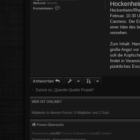
Hockenhei
r
Wohnort:
Nottuln
a
K
Kontaktdaten:
Hockenheim/Rhei
o
g
n
Februar, 10.30 U
t
Carstens. Der Ei
a
k
einer Idee des b
t
versehen.
d
a
t
Zum Inhalt: Han
e
n
große Angst vor 
v
soll die Kopfsc
o
n
findet in Verans
K
pünktliches Ers
a
l
l
e
Antworten
Zurück zu „Quentin Qualle Projekt“
WER IST ONLINE?
Mitglieder in diesem Forum: 0 Mitglieder und 1 Gast
Foren-Übersicht
Powered by
phpBB
® Forum Software © phpBB Limited
Datenschutz
|
Nutzungsbedingungen