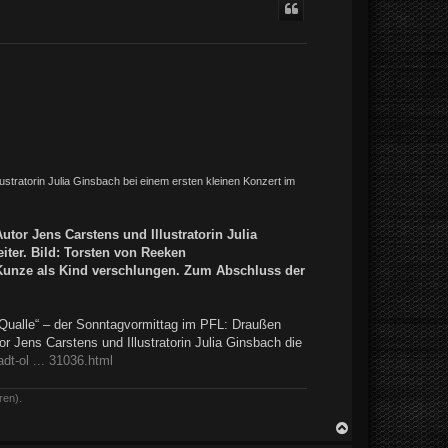
llustratorin Julia Ginsbach bei einem ersten kleinen Konzert im
Autor Jens Carstens und Illustratorin Julia
iter. Bild: Torsten von Reeken
f Kunze als Kind verschlungen. Zum Abschluss der
 Qualle“ – der Sonntagvormittag im PFL: Draußen
r Jens Carstens und Illustratorin Julia Ginsbach die
dt-ol ... 31036.html
ren).
N
a