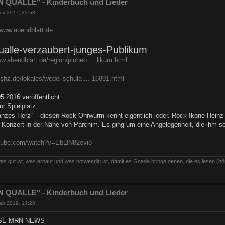
 QUALLE" - Kinderbuch und Lieder
ov 2017, 23:53
/www.abendblatt.de
alle-verzaubert-junges-Publikum
ww.abendblatt.de/region/pinneb ... likum.html
shz.de/lokales/wedel-schula ... 16891.html
.2016 veröffentlicht
ür Spielplatz
anzes Herz“ – diesen Rock-Ohrwurm kennt eigentlich jeder. Rock-Ikone Heinz 
 Konzert in der Nähe von Parchim. Es ging um eine Angelegenheit, die ihm se
utube.com/watch?v=EbLlN82evi8
as gut ist, was erbaut und was notwendig ist, damit es Gnade bringe denen, die es lesen (hö
 QUALLE" - Kinderbuch und Lieder
eb 2019, 14:28
SE MRN NEWS