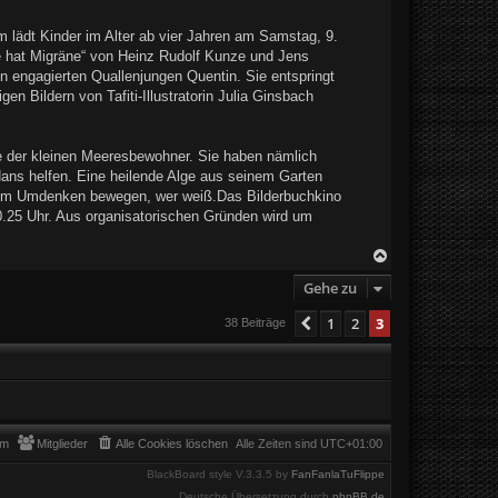
n
 lädt Kinder im Alter ab vier Jahren am Samstag, 9.
ne hat Migräne“ von Heinz Rudolf Kunze und Jens
den engagierten Quallenjungen Quentin. Sie entspringt
n Bildern von Tafiti-Illustratorin Julia Ginsbach
e der kleinen Meeresbewohner. Sie haben nämlich
Hans helfen. Eine heilende Alge aus seinem Garten
n zum Umdenken bewegen, wer weiß.Das Bilderbuchkino
10.25 Uhr. Aus organisatorischen Gründen wird um
N
a
Gehe zu
c
h
o
1
2
3
Vorherige
38 Beiträge
b
e
n
am
Mitglieder
Alle Cookies löschen
Alle Zeiten sind
UTC+01:00
BlackBoard style V.3.3.5 by
FanFanlaTuFlippe
Deutsche Übersetzung durch
phpBB.de