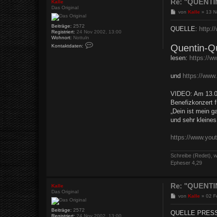
Re: "QUENTIN
Kalle
f
Das Original
r
B
von
Kalle
»
13 N
o
e
c
i
Beiträge:
2572
QUELLE:
http:/
k
t
Registriert:
24 Nov 2002, 13:00
r
Wohnort:
Nottuln
a
K
Quentin-Qu
Kontaktdaten:
o
g
n
lesen:
https://w
t
a
k
und
https://www.
t
d
a
VIDEO: Am 13.05
t
e
Benefizkonzert f
n
„Dein ist mein g
v
o
und sehr kleines
n
K
a
https://www.yo
l
l
e
Schreibe (Redet), w
Epheser 4,29
Re: "QUENTIN
Kalle
Das Original
B
von
Kalle
»
02 F
e
i
Beiträge:
2572
QUELLE PRES
t
Registriert:
24 Nov 2002, 13:00