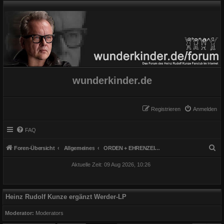
wunderkinder.de
Registrieren
Anmelden
FAQ
S
Foren-Übersicht
Allgemeines
ORDEN + EHRENZEICHEN (HEINZ der Gesellschaftliche)
u
Aktuelle Zeit: 09 Aug 2026, 10:26
c
h
e
Heinz Rudolf Kunze ergänzt Werder-LP
Moderator:
Moderators