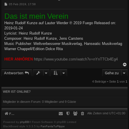
B
05 Feb 2019, 17:58
e
i
Das ist mein Verein
t
r
Heinz Rudolf Kunze auf Lauter Werder ℗ 2019 Fuego Released on:
a
g
2019-01-24
Lyricist: Heinz Rudolf Kunze
Composer: Heinz Rudolf Kunze, Jens Carstens
Music Publisher: Weltverbesserer Musikverlag, Hanseatic Musikverlag
Warner Chappell/Edition Dolce Rita
HIER ANHÖREN
https://www.youtube.com/watch?v=nYnTTCb4Eg4
Antworten
Gehe zu
c
4 Beiträge • Seite
1
von
1
WER IST ONLINE?
Mitglieder in diesem Forum: 0 Mitglieder und 9 Gäste
Alle Zeiten sind
UTC+01:00
Foren-Übersicht
Powered by
phpBB
® Forum Software © phpBB Limited
BlackBoard style V.3.3.5 by
FanFanlaTuFlippe