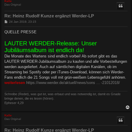
c
Kalle
Das Original
Re: Heinz Rudolf Kunze ergänzt Werder-LP
B
24 Jan 2019, 23:15
e
i
QUELLE PRESSE
t
r
a
LAUTER WERDER-Release: Unser
g
Jubiläumsalbum ist endlich da!
Die Monate des Wartens sind endlich vorbei! Ab sofort gibt es das
LAUTER WERDER-Jubiläumsalbum zu kaufen und alle Vorbestellungen
werden ausgeliefert. Auch auf sämtlichen digitalen Kanälen, ob im
Streaming bei Spotify oder per iTunes-Download, können sich Werder-
Fans endlich die 21 Songs voll mit grün-weißem Lebensgefühl anhören.
weiterlesen
https://www.werder.de/aktuell/news/sons ... -21012018/
Schreibe (Redet), was gut ist, was erbaut und was notwendig ist, damit es Gnade
bringe denen, die es lesen (hören).
Epheser 4,29
c
Kalle
Das Original
Re: Heinz Rudolf Kunze ergänzt Werder-LP