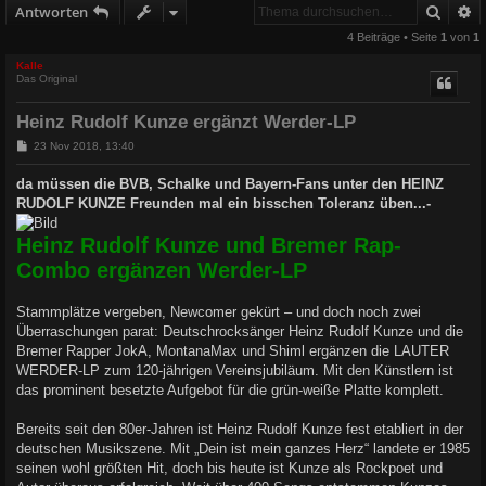
Suche
E
Antworten
4 Beiträge • Seite
1
von
1
Kalle
Das Original
Heinz Rudolf Kunze ergänzt Werder-LP
B
23 Nov 2018, 13:40
e
i
da müssen die BVB, Schalke und Bayern-Fans unter den HEINZ
t
RUDOLF KUNZE Freunden mal ein bisschen Toleranz üben...-
r
a
g
Heinz Rudolf Kunze und Bremer Rap-
Combo ergänzen Werder-LP
Stammplätze vergeben, Newcomer gekürt – und doch noch zwei
Überraschungen parat: Deutschrocksänger Heinz Rudolf Kunze und die
Bremer Rapper JokA, MontanaMax und Shiml ergänzen die LAUTER
WERDER-LP zum 120-jährigen Vereinsjubiläum. Mit den Künstlern ist
das prominent besetzte Aufgebot für die grün-weiße Platte komplett.
Bereits seit den 80er-Jahren ist Heinz Rudolf Kunze fest etabliert in der
deutschen Musikszene. Mit „Dein ist mein ganzes Herz“ landete er 1985
seinen wohl größten Hit, doch bis heute ist Kunze als Rockpoet und