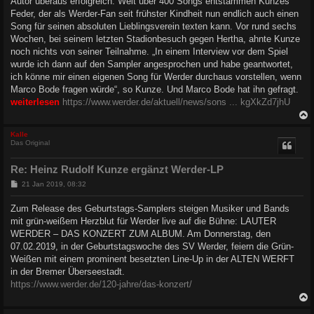
Autor überaus erfolgreich. Weit über 400 Songs entstammen Kunzes
Feder, der als Werder-Fan seit frühster Kindheit nun endlich auch einen
Song für seinen absoluten Lieblingsverein texten kann. Vor rund sechs
Wochen, bei seinem letzten Stadionbesuch gegen Hertha, ahnte Kunze
noch nichts von seiner Teilnahme. „In einem Interview vor dem Spiel
wurde ich dann auf den Sampler angesprochen und habe geantwortet,
ich könne mir einen eigenen Song für Werder durchaus vorstellen, wenn
Marco Bode fragen würde“, so Kunze. Und Marco Bode hat ihn gefragt.
weiterlesen
https://www.werder.de/aktuell/news/sons ... kgXkZd7jhU
c
Kalle
Das Original
Re: Heinz Rudolf Kunze ergänzt Werder-LP
B
21 Jan 2019, 08:32
e
i
Zum Release des Geburtstags-Samplers steigen Musiker und Bands
t
mit grün-weißem Herzblut für Werder live auf die Bühne: LAUTER
r
a
WERDER – DAS KONZERT ZUM ALBUM. Am Donnerstag, den
g
07.02.2019, in der Geburtstagswoche des SV Werder, feiern die Grün-
Weißen mit einem prominent besetzten Line-Up in der ALTEN WERFT
in der Bremer Überseestadt.
https://www.werder.de/120-jahre/das-konzert/