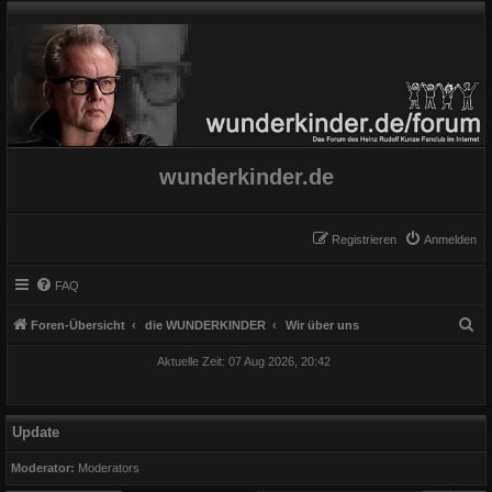
wunderkinder.de
Registrieren
Anmelden
FAQ
S
Foren-Übersicht
die WUNDERKINDER
Wir über uns
u
Aktuelle Zeit: 07 Aug 2026, 20:42
c
h
e
Update
Moderator:
Moderators