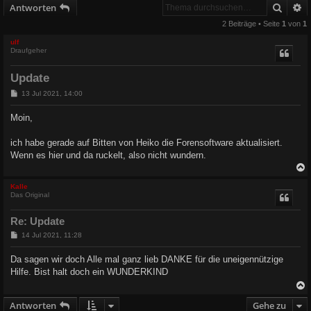
Suche
E
Antworten
2 Beiträge • Seite
1
von
1
ulf
Draufgeher
Update
B
13 Jul 2021, 14:00
e
i
Moin,
t
r
a
ich habe gerade auf Bitten von Heiko die Forensoftware aktualisiert.
g
Wenn es hier und da ruckelt, also nicht wundern.
c
Kalle
Das Original
Re: Update
B
14 Jul 2021, 11:28
e
i
Da sagen wir doch Alle mal ganz lieb DANKE für die uneigennützige
t
Hilfe. Bist halt doch ein WUNDERKIND
r
a
g
Antworten
Gehe zu
c