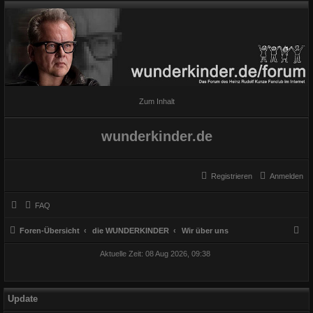
Zum Inhalt
wunderkinder.de
Registrieren
Anmelden
FAQ
S
Foren-Übersicht
die WUNDERKINDER
Wir über uns
u
Aktuelle Zeit: 08 Aug 2026, 09:38
c
h
e
Update