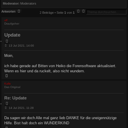
Moderator:
Moderators
S
E
Antworten
2 Beiträge • Seite
1
von
1
u
r
c
w
ulf
h
e
Draufgeher
e
i
t
e
Update
r
t
Z
e
i
S
B
13 Jul 2021, 14:00
u
e
t
c
i
i
Moin,
h
t
e
e
r
r
a
e
ich habe gerade auf Bitten von Heiko die Forensoftware aktualisiert.
g
n
Wenn es hier und da ruckelt, also nicht wundern.
N
a
c
Kalle
h
Das Original
o
b
e
Re: Update
n
Z
i
B
14 Jul 2021, 11:28
e
t
i
i
Da sagen wir doch Alle mal ganz lieb DANKE für die uneigennützige
t
e
Hilfe. Bist halt doch ein WUNDERKIND
r
r
a
e
N