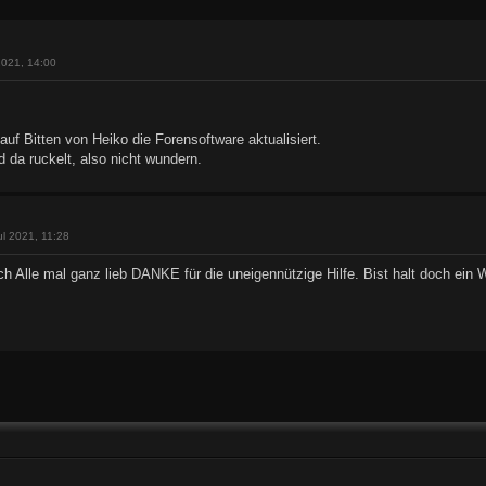
erte Suche
2021, 14:00
auf Bitten von Heiko die Forensoftware aktualisiert.
 da ruckelt, also nicht wundern.
ul 2021, 11:28
ch Alle mal ganz lieb DANKE für die uneigennützige Hilfe. Bist halt doch 