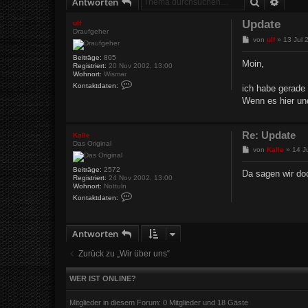
Suche
Erweit
Antworten
Update
ulf
Draufgeher
B
von
ulf
»
13 Jul 
e
i
Beiträge:
805
Moin,
Registriert:
20 Nov 2002, 13:00
t
Wohnort:
Wismar
r
K
a
Kontaktdaten:
ich habe gerade 
o
g
n
Wenn es hier und
t
a
k
t
Re: Update
Kalle
d
Das Original
a
B
von
Kalle
»
14 J
t
e
e
i
Beiträge:
2572
Da sagen wir do
n
t
Registriert:
24 Nov 2002, 13:00
v
r
Wohnort:
Nottuln
o
a
K
n
Kontaktdaten:
o
g
u
n
l
t
f
a
Antworten
k
t
d
Zurück zu „Wir über uns“
a
t
e
WER IST ONLINE?
n
v
o
Mitglieder in diesem Forum: 0 Mitglieder und 18 Gäste