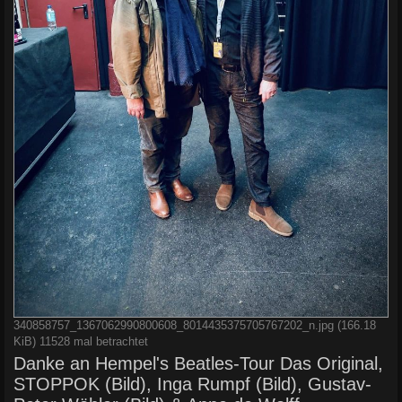
340858757_1367062990800608_8014435375705767202_n.jpg (166.18
KiB) 11528 mal betrachtet
Danke an Hempel's Beatles-Tour Das Original,
STOPPOK (Bild), Inga Rumpf (Bild), Gustav-