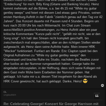
"Entdeckung" für mich: Billy King (Gitarre und Banking Vocals). Heinz
kommt mehrmals auf die Bühne, u.a. bei 4h:15 mit "While my guitar
gentley weeps" und feiert mit diesem Lied etwas ganz Privates, seinen
ersten Hamburg Auftritt in der Fabrik "ziemlich genau auf den Tag vor 42
Jahren". Das Konzert dauerte mit Pausen rund 4 Stunden. Beginn um
kurz nach 20:00 Uhr bis nach Mitternacht. Im Chat zum Stream
ausschließlich positive Anmerkungen, zu Heinz Auftritt aber ein paar
kritische Kommentare "Kunze paßt nicht", "gefällt mir nicht, wie er den
Song singt". Ich hab' den Stream nicht komplett geschafft, bin
zwischendurch mal eingeschlafen, aber an den richtigen Stellen wieder
aufgewacht, als Heinz dann seine Auftritte hatte. Mein innerer HRK
"Wecker" funktioniert. Funfact am Rande: Eric Clapton spielt bei den
Original Aufnahmen zu "While my guitar gentley weeps" den
Gitarrenpart und brachte Ruhe ins Studio, nachdem die Beatles zuvor
eher lustlos an der Nummer rumgewerkelt hatten. George hatte ihn
eingeladen mitzuspielen, in der Hoffnung, dass sich seine Kollegen mit
dem Gast mehr Mühe beim Erarbeiten der Nummer geben. Hat
geklappt. Ich hatte mir u.a. diesen Titel insgeheim für den Abend als
HRK Cover gewünscht, hat auch geklappt. Danke, Heinz!
c
CL
unglaublich
Re: Celebrating George! Konzert für George Harrison mit