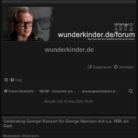
wunderkinder.de
Registrieren
Anmelden
FAQ
S
Foren-Übersicht
MUSIK - Konzerte, Instrumente und Gesang
aussergewöhnliche Auftritte
u
Aktuelle Zeit: 07 Aug 2026, 08:09
c
h
e
Celebrating George! Konzert für George Harrison mit u.a. HRK als
Gast
Moderator:
Moderators