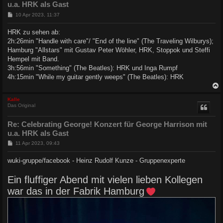
u.a. HRK als Gast
B
10 Apr 2023, 11:37
e
i
HRK zu sehen ab:
t
2h:26min "Handle with care"/ "End of the line" (The Traveling Wilburys);
r
a
Hamburg "Allstars" mit Gustav Peter Wöhler, HRK, Stoppok und Steffi
g
Hempel mit Band.
3h:56min "Something" (The Beatles): HRK und Inga Rumpf
4h:15min "While my guitar gently weeps" (The Beatles): HRK
c
Kalle
Das Original
Re: Celebrating George! Konzert für George Harrison mit
u.a. HRK als Gast
B
11 Apr 2023, 09:43
e
i
wuki-gruppe/facebook - Heinz Rudolf Kunze - Gruppenexperte
t
r
a
Ein fluffiger Abend mit vielen lieben Kollegen
g
war das in der Fabrik Hamburg