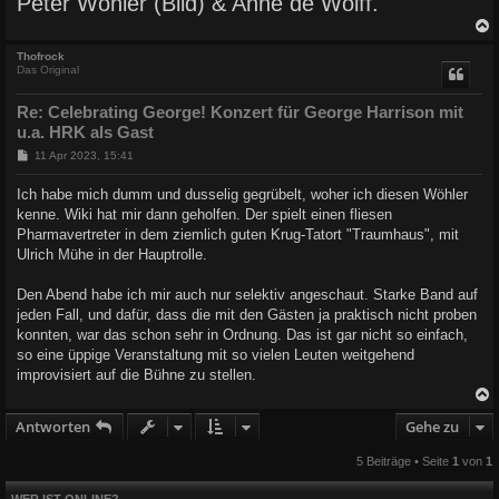
Peter Wöhler (Bild) & Anne de Wolff.
c
Thofrock
Das Original
Re: Celebrating George! Konzert für George Harrison mit
u.a. HRK als Gast
B
11 Apr 2023, 15:41
e
i
Ich habe mich dumm und dusselig gegrübelt, woher ich diesen Wöhler
t
kenne. Wiki hat mir dann geholfen. Der spielt einen fliesen
r
a
Pharmavertreter in dem ziemlich guten Krug-Tatort "Traumhaus", mit
g
Ulrich Mühe in der Hauptrolle.
Den Abend habe ich mir auch nur selektiv angeschaut. Starke Band auf
jeden Fall, und dafür, dass die mit den Gästen ja praktisch nicht proben
konnten, war das schon sehr in Ordnung. Das ist gar nicht so einfach,
so eine üppige Veranstaltung mit so vielen Leuten weitgehend
improvisiert auf die Bühne zu stellen.
Antworten
Gehe zu
c
5 Beiträge • Seite
1
von
1