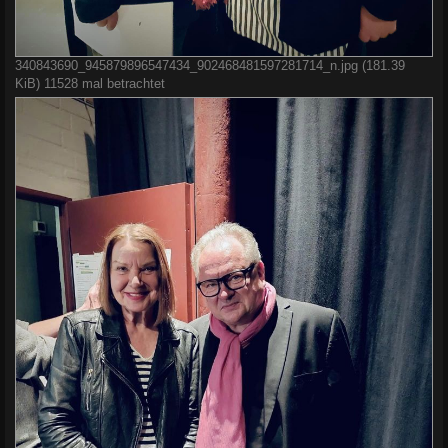
340843690_945879896547434_902468481597281714_n.jpg (181.39
KiB) 11528 mal betrachtet