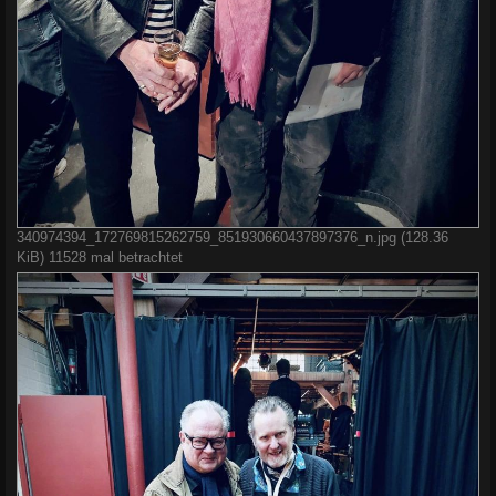
340974394_172769815262759_851930660437897376_n.jpg (128.36
KiB) 11528 mal betrachtet