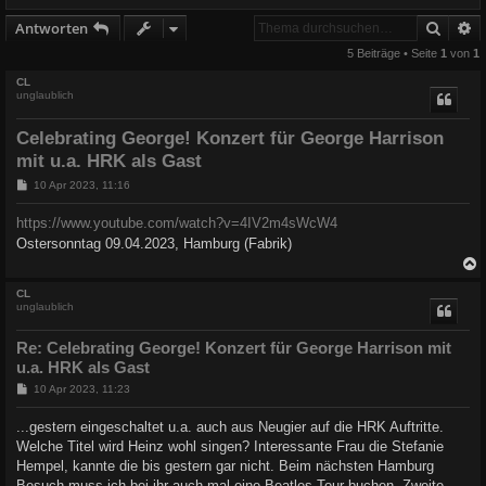
Suche
E
Antworten
5 Beiträge • Seite
1
von
1
CL
unglaublich
Celebrating George! Konzert für George Harrison
mit u.a. HRK als Gast
B
10 Apr 2023, 11:16
e
i
https://www.youtube.com/watch?v=4IV2m4sWcW4
t
r
Ostersonntag 09.04.2023, Hamburg (Fabrik)
a
g
c
CL
unglaublich
Re: Celebrating George! Konzert für George Harrison mit
u.a. HRK als Gast
B
10 Apr 2023, 11:23
e
i
...gestern eingeschaltet u.a. auch aus Neugier auf die HRK Auftritte.
t
Welche Titel wird Heinz wohl singen? Interessante Frau die Stefanie
r
a
Hempel, kannte die bis gestern gar nicht. Beim nächsten Hamburg
g
Besuch muss ich bei ihr auch mal eine Beatles Tour buchen. Zweite