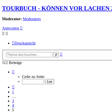
TOURBUCH - KÖNNEN VOR LACHEN 2
Moderator:
Moderators
Antworten
Druckansicht
Erweiterte
Suche
Suche
112 Beiträge
Seite
5
Gehe zu Seite:
von
8
Vorherige
1
…
3
4
5