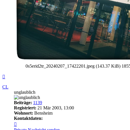
0s5erid2tr_20240207_17422201.jpeg (143.37 KiB) 18558
Nach
oben
CL
unglaublich
Beiträge:
1139
Registriert:
21 Mär 2003, 13:00
Wohnort:
Bensheim
Kontaktdaten:
Kontaktdaten
von
Private Nachricht senden