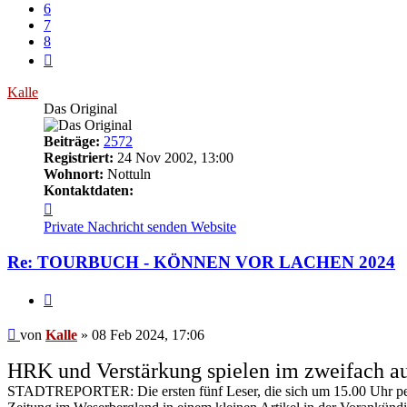
6
7
8
Nächste
Kalle
Das Original
Beiträge:
2572
Registriert:
24 Nov 2002, 13:00
Wohnort:
Nottuln
Kontaktdaten:
Kontaktdaten
von
Private Nachricht senden
Website
Kalle
Re: TOURBUCH - KÖNNEN VOR LACHEN 2024
Zitieren
Beitrag
von
Kalle
»
08 Feb 2024, 17:06
HRK und Verstärkung spielen im zweifach a
STADTREPORTER: Die ersten fünf Leser, die sich um 15.00 Uhr persö