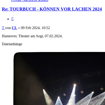
CL
Re: TOURBUCH - KÖNNEN VOR LACHEN 2024
Zitieren
Beitrag
von
CL
»
09 Feb 2024, 10:52
Hannover, Theater am Aegi, 07.02.2024.
Dateianhänge