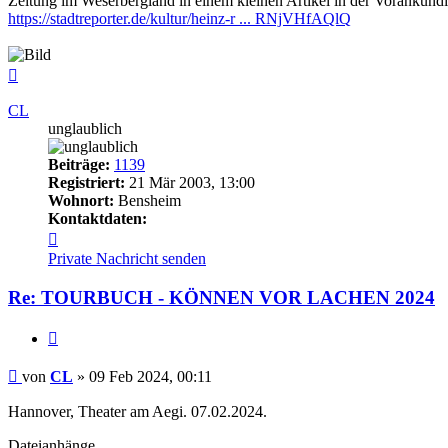
Zeitung im Weserbergland in einem kleinen Artikel in der Vorankündi
https://stadtreporter.de/kultur/heinz-r ... RNjVHfAQlQ
Nach
oben
CL
unglaublich
Beiträge:
1139
Registriert:
21 Mär 2003, 13:00
Wohnort:
Bensheim
Kontaktdaten:
Kontaktdaten
von
Private Nachricht senden
CL
Re: TOURBUCH - KÖNNEN VOR LACHEN 2024
Zitieren
Beitrag
von
CL
»
09 Feb 2024, 00:11
Hannover, Theater am Aegi. 07.02.2024.
Dateianhänge