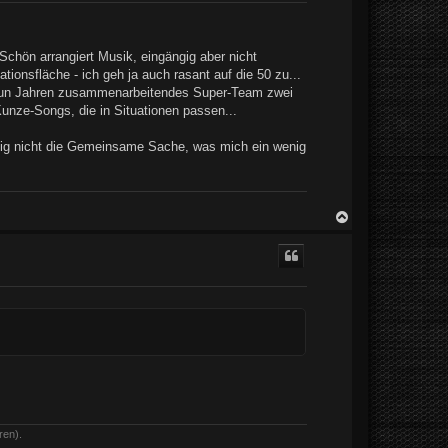
b
e
n
Schön arrangiert Musik, eingängig aber nicht
kationsfläche - ich geh ja auch rasant auf die 50 zu...
t neun Jahren zusammenarbeitendes Super-Team zwei
 Kunze-Songs, die in Situationen passen...
eutig nicht die Gemeinsame Sache, was mich ein wenig
N
a
c
h
o
b
e
n
ren).