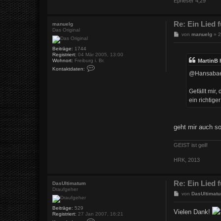
Epheser 4,29
e
n
v
o
Re: Ein Lied
manuelg
n
Das Original
K
B
von
manuelg
»
2
a
e
l
i
Beiträge:
1744
l
t
Registriert:
04 Mär 2005, 13:00
e
r
MartinB 
Wohnort:
Freiburg i. Br.
a
K
Kontaktdaten:
o
g
@Hansabaer 
n
t
a
Gefällt mir
k
ein richtige
t
d
a
t
e
geht mir auch so
n
v
o
GEIST ist geil!
n
m
HRK, 2013
a
n
u
e
Re: Ein Lied
DasUltimatum
l
Draufgeher
g
B
von
DasUltimat
e
i
Beiträge:
529
Vielen Dank!
t
Registriert:
27 Jan 2007, 16:21
r
K