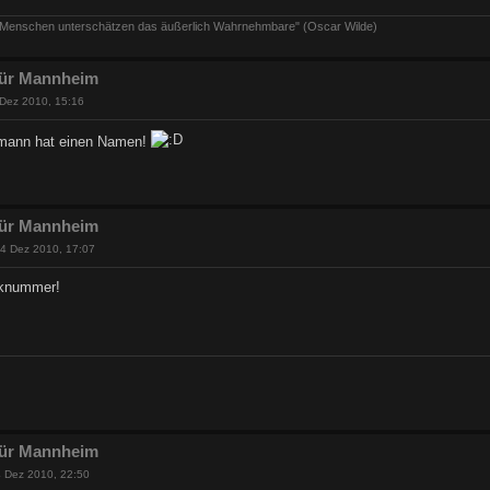
e Menschen unterschätzen das äußerlich Wahrnehmbare" (Oscar Wilde)
 für Mannheim
Dez 2010, 15:16
mann hat einen Namen!
 für Mannheim
4 Dez 2010, 17:07
cknummer!
 für Mannheim
 Dez 2010, 22:50