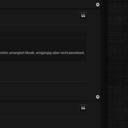
N
a
c
h
o
b
e
n
chön arrangiert Musik, eingängig aber nicht penetrant,
N
a
c
h
o
b
e
n