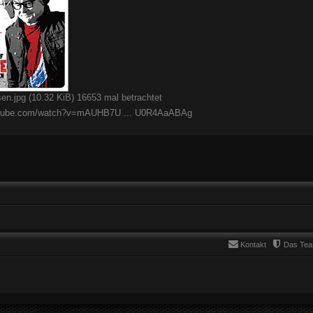
en.jpg (10.32 KiB) 16653 mal betrachtet
outube.com/watch?v=mAUHB7U ... U0R4AaABAg
Kontakt
Das Te