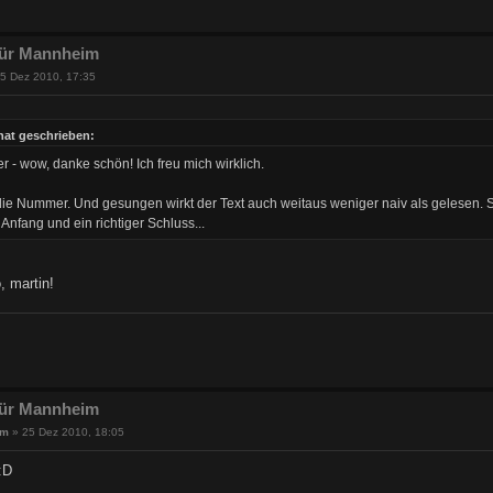
 für Mannheim
5 Dez 2010, 17:35
hat geschrieben:
- wow, danke schön! Ich freu mich wirklich.
, die Nummer. Und gesungen wirkt der Text auch weitaus weniger naiv als gelesen. S
r Anfang und ein richtiger Schluss...
, martin!
 für Mannheim
um
»
25 Dez 2010, 18:05