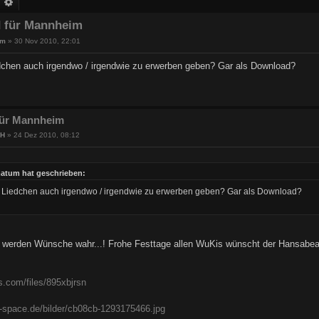
uche
Erweiterte Suche
d für Mannheim
um
»
30 Nov 2010, 22:01
dchen auch irgendwo / irgendwie zu erwerben geben? Gar als Download?
 für Mannheim
HH
»
24 Dez 2010, 08:12
atum hat geschrieben:
 Liedchen auch irgendwo / irgendwie zu erwerben geben? Gar als Download?
werden Wünsche wahr...! Frohe Festtage allen WuKis wünscht der Hansabe
es.com/files/895xbjrsn
r-space.de/bilder/cb08cb-1293175466.jpg