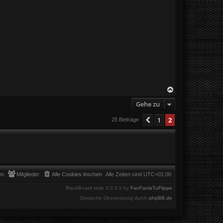
N
a
Gehe zu
c
h
o
1
2
Vorherige
25 Beiträge
b
e
n
am
Mitglieder
Alle Cookies löschen
Alle Zeiten sind
UTC+01:00
BlackBoard style V.3.3.5 by
FanFanlaTuFlippe
Deutsche Übersetzung durch
phpBB.de