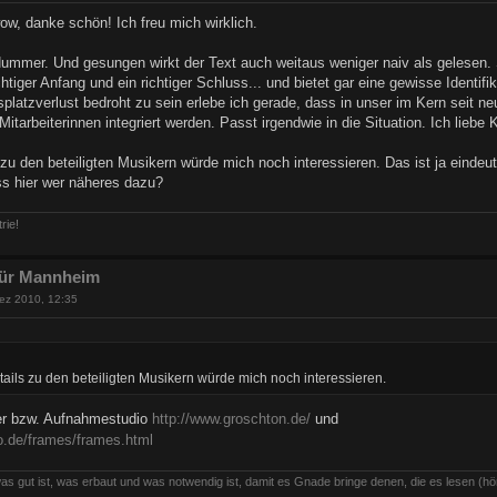
w, danke schön! Ich freu mich wirklich.
 Nummer. Und gesungen wirkt der Text auch weitaus weniger naiv als gelesen. 
chtiger Anfang und ein richtiger Schluss... und bietet gar eine gewisse Identifi
splatzverlust bedroht zu sein erlebe ich gerade, dass in unser im Kern sei
 Mitarbeiterinnen integriert werden. Passt irgendwie in die Situation. Ich liebe
 zu den beteiligten Musikern würde mich noch interessieren. Das ist ja eind
ss hier wer näheres dazu?
rie!
 für Mannheim
ez 2010, 12:35
tails zu den beteiligten Musikern würde mich noch interessieren.
ker bzw. Aufnahmestudio
http://www.groschton.de/
und
o.de/frames/frames.html
as gut ist, was erbaut und was notwendig ist, damit es Gnade bringe denen, die es lesen (hö