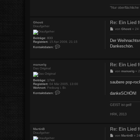
n
s
"Nur oberflächlich
a
b
e
Re: Ein Lied
a
Ghosti
r
Draufgeher
B
von
Ghosti
»
24 
H
e
H
i
Beiträge:
833
Der Weihnachts
t
Registriert:
15 Apr 2009, 21:15
r
K
Dankeschön.
Kontaktdaten:
a
o
n
g
t
a
Re: Ein Lied
k
manuelg
t
Das Original
B
von
manuelg
»
2
d
e
a
i
t
Beiträge:
1744
saubere pop-ro
e
t
Registriert:
04 Mär 2005, 13:00
n
r
Wohnort:
Freiburg i. Br.
v
a
K
dankeSCHÖN!
Kontaktdaten:
o
o
g
n
n
G
t
GEIST ist geil!
h
a
o
k
s
t
HRK, 2013
t
d
i
a
t
Re: Ein Lied
e
MartinB
n
Draufgeher
B
von
MartinB
»
24
v
e
o