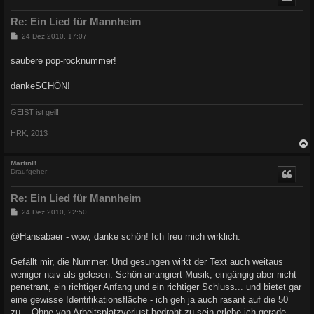
Re: Ein Lied für Mannheim
B
24 Dez 2010, 17:07
e
i
saubere pop-rocknummer!
t
r
a
dankeSCHÖN!
g
GEIST ist geil!
HRK, 2013
c
MartinB
Draufgeher
Re: Ein Lied für Mannheim
B
24 Dez 2010, 22:50
e
i
@Hansabaer - wow, danke schön! Ich freu mich wirklich.
t
r
a
Gefällt mir, die Nummer. Und gesungen wirkt der Text auch weitaus
g
weniger naiv als gelesen. Schön arrangiert Musik, eingängig aber nicht
penetrant, ein richtiger Anfang und ein richtiger Schluss... und bietet gar
eine gewisse Identifikationsfläche - ich geh ja auch rasant auf die 50
zu... Ohne von Arbeitsplatzverlust bedroht zu sein erlebe ich gerade,