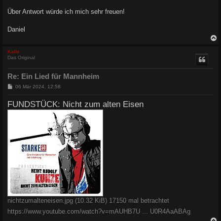
Über Antwort würde ich mich sehr freuen!
Daniel
c
Kalle
Das Original
Re: Ein Lied für Mannheim
B
06 Mär 2024, 12:58
e
i
FUNDSTÜCK: Nicht zum alten Eisen
t
r
a
g
nichtzumalteneisen.jpg (10.32 KiB) 17150 mal betrachtet
https://www.youtube.com/watch?v=mAUHB7U ... U0R4AaABAg