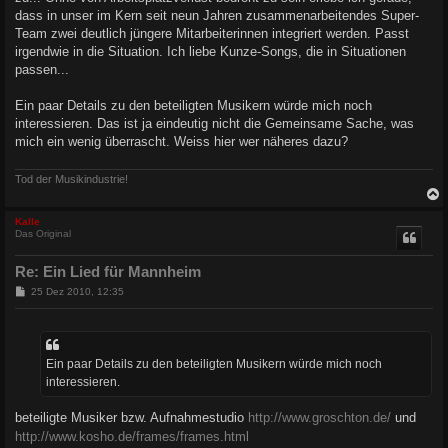
dass in unser im Kern seit neun Jahren zusammenarbeitendes Super-
Team zwei deutlich jüngere Mitarbeiterinnen integriert werden. Passt
irgendwie in die Situation. Ich liebe Kunze-Songs, die in Situationen
passen...
Ein paar Details zu den beteiligten Musikern würde mich noch
interessieren. Das ist ja eindeutig nicht die Gemeinsame Sache, was
mich ein wenig überrascht. Weiss hier wer näheres dazu?
Tod der Musikindustrie!
c
Kalle
Das Original
Re: Ein Lied für Mannheim
B
25 Dez 2010, 12:35
e
i
t
r
a
Ein paar Details zu den beteiligten Musikern würde mich noch
g
interessieren.
beteiligte Musiker bzw. Aufnahmestudio
http://www.groschton.de/
und
http://www.kosho.de/frames/frames.html