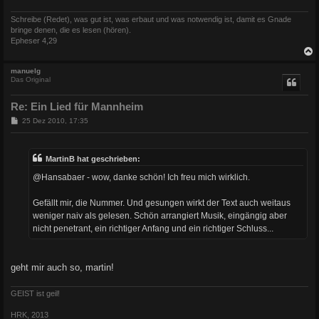
Schreibe (Redet), was gut ist, was erbaut und was notwendig ist, damit es Gnade
bringe denen, die es lesen (hören).
Epheser 4,29
c
manuelg
Das Original
Re: Ein Lied für Mannheim
B
25 Dez 2010, 17:35
e
i
t
r
MartinB hat geschrieben:
a
g
@Hansabaer - wow, danke schön! Ich freu mich wirklich.
Gefällt mir, die Nummer. Und gesungen wirkt der Text auch weitaus
weniger naiv als gelesen. Schön arrangiert Musik, eingängig aber
nicht penetrant, ein richtiger Anfang und ein richtiger Schluss...
geht mir auch so, martin!
GEIST ist geil!
HRK, 2013