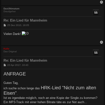
c
DasUltimatum
Draufgeher
Re: Ein Lied für Mannheim
B
25 Dez 2010, 18:05
e
i
Vielen Dank!
t
r
a
g
c
Kalle
Das Original
Re: Ein Lied für Mannheim
B
22 Apr 2017, 10:43
e
i
ANFRAGE
t
r
a
Guten Tag,
g
HRK-Lied "Nicht zum alten
ich suche schon lange das
Eisen"
.
Ist es irgendwie möglich, noch an eine Kopie der Single zu kommen?
Ein MP3-Track mit einer hohen Bitrate täte es zur Not auch...