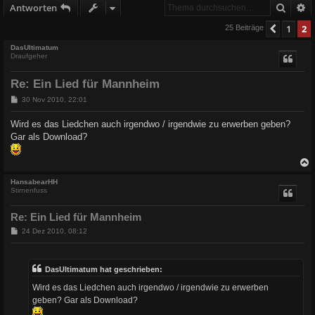
Suche
E
Antworten
1
2
Vorher
25 Beiträge
DasUltimatum
Draufgeher
Re: Ein Lied für Mannheim
B
30 Nov 2010, 22:01
e
i
Wird es das Liedchen auch irgendwo / irgendwie zu erwerben geben?
t
Gar als Download?
r
a
g
c
HansabearHH
Stirnenfuss
Re: Ein Lied für Mannheim
B
24 Dez 2010, 08:12
e
i
t
r
DasUltimatum hat geschrieben:
a
g
Wird es das Liedchen auch irgendwo / irgendwie zu erwerben
geben? Gar als Download?