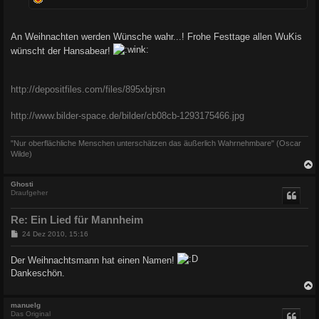
An Weihnachten werden Wünsche wahr...! Frohe Festtage allen WuKis
wünscht der Hansabear!
http://depositfiles.com/files/895xbjrsn
http://www.bilder-space.de/bilder/cb08cb-1293175466.jpg
"Nur oberflächliche Menschen unterschätzen das äußerlich Wahrnehmbare" (Oscar
Wilde)
c
Ghosti
Draufgeher
Re: Ein Lied für Mannheim
B
24 Dez 2010, 15:16
e
i
Der Weihnachtsmann hat einen Namen!
t
r
Dankeschön.
a
g
c
manuelg
Das Original