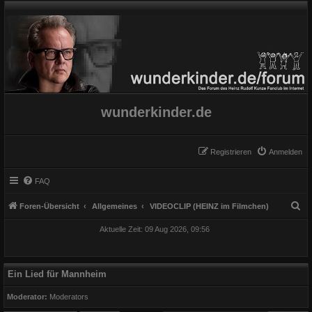
wunderkinder.de
Registrieren
Anmelden
FAQ
S
Foren-Übersicht
Allgemeines
VIDEOCLIP (HEINZ im Filmchen)
u
Aktuelle Zeit: 09 Aug 2026, 09:56
c
h
e
Ein Lied für Mannheim
Moderator:
Moderators