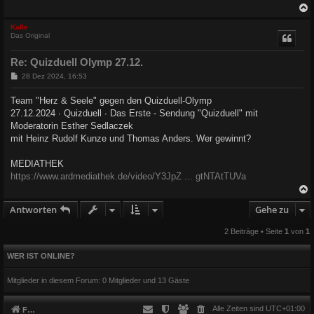
c
Kalle
Das Original
Re: Quizduell Olymp 27.12.
B
28 Dez 2024, 16:53
e
i
Team "Herz & Seele" gegen den Quizduell-Olymp
t
27.12.2024 ∙ Quizduell ∙ Das Erste - Sendung "Quizduell" mit
r
a
Moderatorin Esther Sedlaczek
g
mit Heinz Rudolf Kunze und Thomas Anders. Wer gewinnt?
MEDIATHEK
https://www.ardmediathek.de/video/Y3JpZ ... gtNTAtTUVa
Antworten
Gehe zu
c
2 Beiträge • Seite
1
von
1
WER IST ONLINE?
Mitglieder in diesem Forum: 0 Mitglieder und 13 Gäste
Alle Zeiten sind
UTC+01:00
Foren-Übersicht