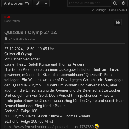
Suche
E
Antworten
2 Beiträge • Seite
1
von
1
Kalle
Das Original
Quizduell Olymp 27.12.
B
24 Dez 2024, 19:13
e
i
27.12.2024, 18.50 - 19.45 Uhr
t
Quizduell-Olymp
r
a
Mit Esther Sedlaczek
g
Gäste: Heinz Rudolf Kunze und Thomas Anders
Hier treten Prominente zu einem außergewöhnlichen Duell an. Um zu
gewinnen, müssen die Stars die superschlauen "Quizduell"-Profis
schlagen. Ein Wissenswettkampf David gegen Goliath - die Stars gegen
den "Quizduell-Olymp". Es geht um Wissen und Nervenstärke, aber
auch um die Einschätzung der Gegner und die Bereitschaft zu zocken.
Und es geht um viel Geld. Doch Vorsicht! Im packenden Finale am
Ende jeder Show heißt es entweder Sieg für den Olymp und somit Team
Deutschland oder Sieg für die Promis.
Staffel 8, Folge 108
306. Olymp: Heinz Rudolf Kunze & Thomas Anders
Staffel 8, Folge 108 (55 Min.)
https://www.fernsehserien.de/quizduell- ... rs-1767659