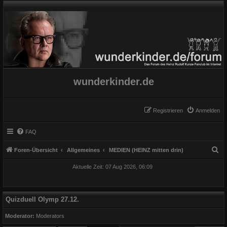
wunderkinder.de
Registrieren
Anmelden
FAQ
S
Foren-Übersicht
Allgemeines
MEDIEN (HEINZ mitten drin)
u
Aktuelle Zeit: 07 Aug 2026, 06:09
c
h
e
Quizduell Olymp 27.12.
Moderator:
Moderators