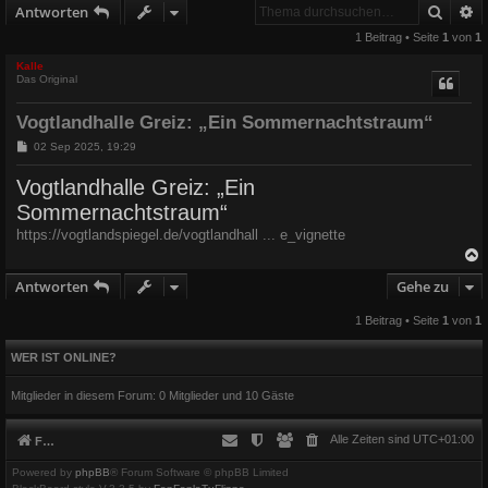
Suche
E
Antworten
1 Beitrag • Seite
1
von
1
Kalle
Das Original
Vogtlandhalle Greiz: „Ein Sommernachtstraum“
B
02 Sep 2025, 19:29
e
i
Vogtlandhalle Greiz: „Ein
t
r
Sommernachtstraum“
a
g
https://vogtlandspiegel.de/vogtlandhall ... e_vignette
Antworten
Gehe zu
c
1 Beitrag • Seite
1
von
1
WER IST ONLINE?
Mitglieder in diesem Forum: 0 Mitglieder und 10 Gäste
Alle Zeiten sind
UTC+01:00
Foren-Übersicht
Powered by
phpBB
® Forum Software © phpBB Limited