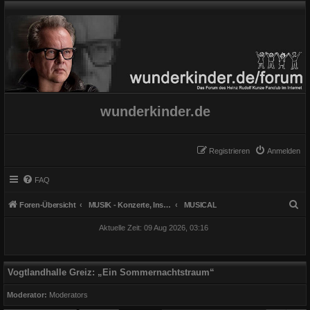
wunderkinder.de
Registrieren
Anmelden
FAQ
S
Foren-Übersicht
MUSIK - Konzerte, Instrumente und Gesang
MUSICAL
u
Aktuelle Zeit: 09 Aug 2026, 03:16
c
h
e
Vogtlandhalle Greiz: „Ein Sommernachtstraum“
Moderator:
Moderators