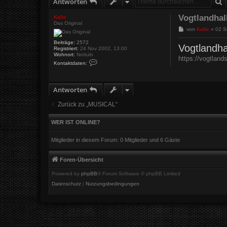
S
Antworten
Vogtlandhal
Kalle
Das Original
B
von
Kalle
»
02 S
e
i
Beiträge:
2572
Vogtlandha
Registriert:
24 Nov 2002, 13:00
t
Wohnort:
Nottuln
r
https://vogtlands
K
a
Kontaktdaten:
o
g
n
t
a
Antworten
k
t
d
Zurück zu „MUSICAL“
a
t
e
WER IST ONLINE?
n
v
o
Mitglieder in diesem Forum: 0 Mitglieder und 6 Gäste
n
K
a
Foren-Übersicht
l
l
Powered by
phpBB
® Forum Software © phpBB Limited
e
Datenschutz
|
Nutzungsbedingungen