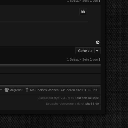
1 Beitrag • Seite
1
von
1
N
a
Gehe zu
c
h
o
1 Beitrag • Seite
1
von
1
b
e
n
am
Mitglieder
Alle Cookies löschen
Alle Zeiten sind
UTC+01:00
BlackBoard style V.3.3.5 by
FanFanlaTuFlippe
Deutsche Übersetzung durch
phpBB.de