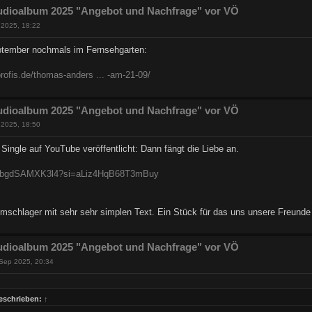
udioalbum 2025 "Angebot und Nachfrage" vor VÖ
 2025, 18:22
tember nochmals im Fernsehgarten:
profis.de/thomas-anders ... -am-21-09/
udioalbum 2025 "Angebot und Nachfrage" vor VÖ
 2025, 18:50
Single auf YouTube veröffentlicht: Dann fängt die Liebe an.
be/bgdSAMXK3l4?si=aLiz4HqB68T3mBuy
emschlager mit sehr sehr simplen Text. Ein Stück für das uns unsere Freunde
udioalbum 2025 "Angebot und Nachfrage" vor VÖ
Sep 2025, 20:34
eschrieben:
↑