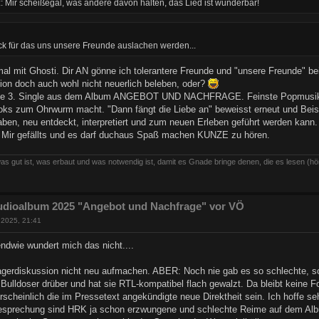
z: Mir scheißegal, was andere davon halten, das Lied ist wunderbar!
ck für das uns unsere Freunde auslachen werden...
mal mit Ghosti. Dir AN gönne ich tolerantere Freunde und "unsere Freunde" b
ion doch auch wohl nicht neuerlich beleben, oder?
ke 3. Single aus dem Album ANGEBOT UND NACHFRAGE. Feinste Popmusik, die
oks zum Ohrwurm macht. "Dann fängt die Liebe an" beweisst erneut und Beis
aben, neu entdeckt, interpretiert und zum neuen Erleben geführt werden kan
 Mir gefällts und es darf duchaus Spaß machen KUNZE zu hören.
as gut ist, was erbaut und was notwendig ist, damit es Gnade bringe denen, die es lesen (hö
udioalbum 2025 "Angebot und Nachfrage" vor VÖ
 2025, 21:41
gendwie wundert mich das nicht....
lagerdiskussion nicht neu aufmachen. ABER: Noch nie gab es so schlechte, so 
ulldoser drüber und hat sie RTL-kompatibel flach gewalzt. Da bleibt keine Fo
hrscheinlich die im Pressetext angekündigte neue Direktheit sein. Ich hoffe 
 Besprechung sind HRK ja schon erzwungene und schlechte Reime auf dem Al