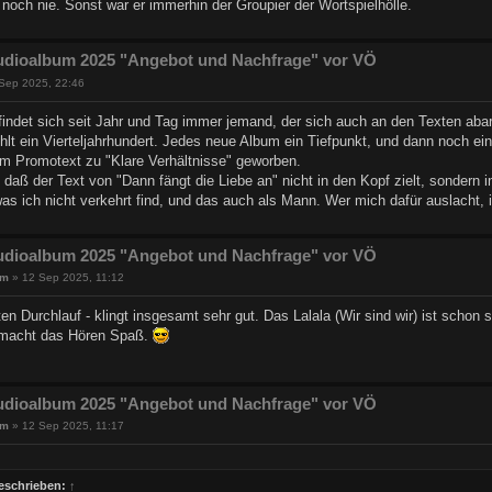
noch nie. Sonst war er immerhin der Groupier der Wortspielhölle.
udioalbum 2025 "Angebot und Nachfrage" vor VÖ
Sep 2025, 22:46
indet sich seit Jahr und Tag immer jemand, der sich auch an den Texten abarb
lt ein Vierteljahrhundert. Jedes neue Album ein Tiefpunkt, und dann noch ein t
im Promotext zu "Klare Verhältnisse" geworben.
daß der Text von "Dann fängt die Liebe an" nicht in den Kopf zielt, sondern i
as ich nicht verkehrt find, und das auch als Mann. Wer mich dafür auslacht, 
udioalbum 2025 "Angebot und Nachfrage" vor VÖ
um
»
12 Sep 2025, 11:12
tten Durchlauf - klingt insgesamt sehr gut. Das Lalala (Wir sind wir) ist schon
 macht das Hören Spaß.
udioalbum 2025 "Angebot und Nachfrage" vor VÖ
um
»
12 Sep 2025, 11:17
eschrieben:
↑