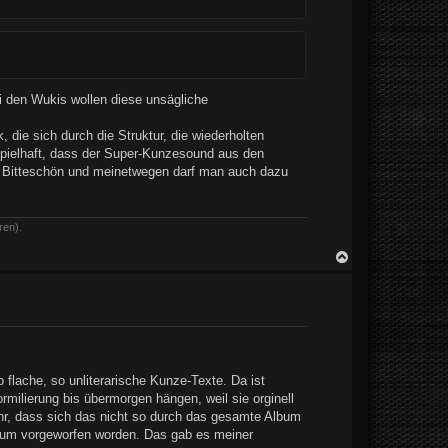
ei den Wukis wollen diese unsägliche
 sich durch die Struktur, die wiederholten
pielhaft, dass der Super-Kunzesound aus den
n. Bitteschön und meinetwegen darf man auch dazu
ren).
N
a
c
h
o
b
e
n
flache, so unliterarische Kunze-Texte. Da ist
rmilierung bis übermorgen hängen, weil sie orginell
sehr, dass sich das nicht so durch das gesamte Album
bum vorgeworfen worden. Das gab es meiner