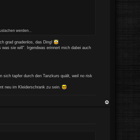
auslachen werden...
ich grad gnadenlos, das Ding!
 was sie will". Irgendwas erinnert mich dabei auch
sich tapfer durch den Tanzkurs quält, weil no risk
int neu im Kleiderschrank zu sein.
N
a
c
h
o
b
e
n