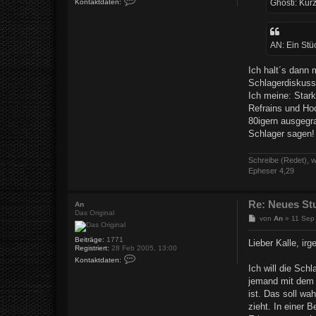
Ghosti: Kur
Kontaktdaten:
o
g
n
t
a
k
AN: Ein Stü
t
d
a
Ich halt´s dann 
t
Schlagerdiskuss
e
n
Ich meine: Star
v
Refrains und Ho
o
n
80igern ausgegr
K
Schlager sagen!
a
l
l
e
Schreibe (Redet), w
Epheser 4,29
Re: Neues St
An
Das Original
B
von
An
»
11 Sep
e
i
Beiträge:
1771
Lieber Kalle, ir
t
Registriert:
28 Feb 2005, 13:00
r
K
Kontaktdaten:
a
o
Ich will die Sch
n
g
jemand mit dem B
t
a
ist. Das soll wa
k
zieht. In einer
t
d