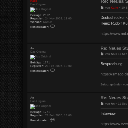
Re: Neues S
Kalle
Das Original
B
von
Kalle
»
10 S
e
i
Beiträge:
2572
Deutschrocker kr
Registriert:
24 Nov 2002, 13:00
t
Wohnort:
Nottuln
r
Heinz Rudolf Kun
K
a
Kontaktdaten:
o
g
n
https://www.rnd.
t
a
k
t
Re: Neues St
An
d
Das Original
a
B
von
An
»
11 Sep
t
e
e
i
Beiträge:
1771
n
Besprechung:
t
Registriert:
28 Feb 2005, 13:00
v
r
K
o
Kontaktdaten:
a
o
n
https://smago.de
n
g
K
t
a
a
l
Zuletzt geändert vo
k
l
t
e
d
a
Re: Neues St
An
t
Das Original
e
B
von
An
»
11 Sep
n
e
v
i
Beiträge:
1771
Interview
o
t
Registriert:
28 Feb 2005, 13:00
n
r
K
Kontaktdaten:
A
a
o
https://www.even
n
n
g