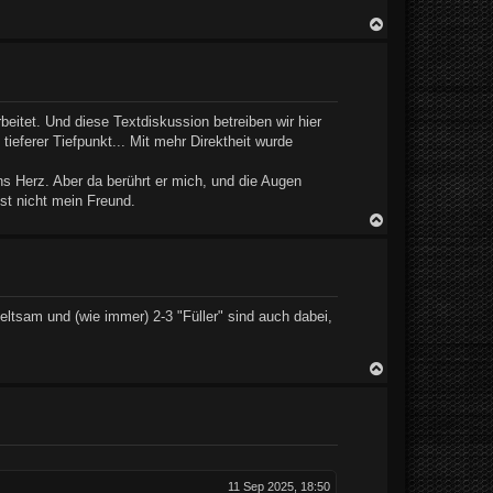
N
a
c
h
o
b
e
eitet. Und diese Textdiskussion betreiben wir hier
n
ieferer Tiefpunkt... Mit mehr Direktheit wurde
ns Herz. Aber da berührt er mich, und die Augen
ist nicht mein Freund.
N
a
c
h
o
b
e
 seltsam und (wie immer) 2-3 "Füller" sind auch dabei,
n
N
a
c
h
o
b
e
n
11 Sep 2025, 18:50