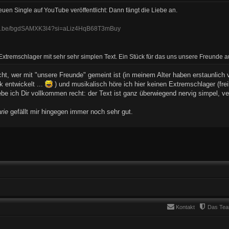
euen Single auf YouTube veröffentlicht: Dann fängt die Liebe an.
utu.be/bgdSAMXK3l4?si=aLiz4HqB68T3mBuy
Extremschlager mit sehr sehr simplen Text. Ein Stück für das uns unsere Freunde 
icht, wer mit "unsere Freunde" gemeint ist (in meinem Alter haben erstaunlich 
entwickelt ...
) und musikalisch höre ich hier keinen Extremschlager (fre
be ich Dir vollkommen recht: der Text ist ganz überwiegend nervig simpel, ve
rie
gefällt mir hingegen immer noch sehr gut.
Kontakt
Das Te