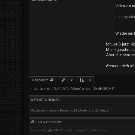
v
a
o
o
n
g
Video zur n
n
t
D
a
a
k
https://yo
s
t
U
d
l
a
t
t
Wieder ein 
i
e
m
n
a
v
Ich weiß jetzt n
t
o
u
n
Musikgeschmack 
m
D
Aber in einem ge
a
s
U
Besuch mich Ma
l
t
i
m
Gesperrt
a
t
u
Zurück zu „PLATTEN (Alben) in der ÜBERSICHT“
m
WER IST ONLINE?
Mitglieder in diesem Forum: 0 Mitglieder und 11 Gäste
Foren-Übersicht
Powered by
phpBB
® Forum Software © phpBB Limited