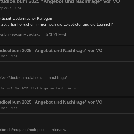
tudioalbum 2025 "Angebot und Nachfrage" vor VÖ
ep 2025, 19:54
itisiert Liedermacher-Kollegen
ze: „Hier herrschen immer noch die Leisetreter und die Laumichl“
de/kultur/warum-wollen- ... XRLXI.html
udioalbum 2025 "Angebot und Nachfrage" vor VÖ
 2025, 12:02
/ws2/deutsch-rock/heinz ... nachfrage/
n
An
am 11 Sep 2025, 12:48, insgesamt 1-mal geändert.
udioalbum 2025 "Angebot und Nachfrage" vor VÖ
 2025, 12:29
tim.de/magazin/rock-pop ... -interview