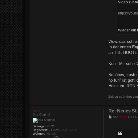
n
g
Video zur n
t
a
k
https://yo
t
d
a
t
Wieder ein 
e
n
v
Wow, das schrei
o
n
In der ersten Eu
G
an THE HOOTER
h
o
s
Kurz: Mir scheiß
t
i
Schönes, kosteng
no fun" ist göttl
Heinz im IRON MA
Zuletzt geändert vo
Re: Neues St
Kalle
Das Original
B
von
Kalle
»
11 S
e
i
Beiträge:
2572
t
Registriert:
24 Nov 2002, 13:00
r
Wohnort:
Nottuln
a
K