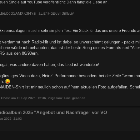
euen Single auf YouTube veröffentlicht: Dann fängt die Liebe an.
utu.be/bgdSAMXK3l4?si=aLiz4HqB68T3mBuy
Extremschlager mit sehr sehr simplen Text. Ein Stück für das uns unsere Freunde 
t verdammt nach Radio-Hit und ist dabei so unverschämt gelungen - packt m
phorie würde ich behaupten, das ist der beste Song dieses Formats seit "Alles
S aus den 80/90ern.
egal, was andere davon halten, das Lied ist wunderbar!
ünstiges Video dazu, Heinz' Performance besonders bei der Zeile "wenn man 
ich.
IDEN-Shirt ist mir neulich schon auf 'nem aktuellen Foto aufgefallen. Sche
n
Ghosti
am 12 Sep 2025, 15:36, insgesamt 1-mal geändert.
udioalbum 2025 "Angebot und Nachfrage" vor VÖ
ep 2025, 21:03