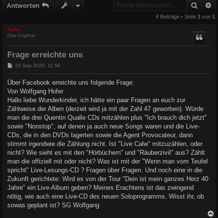
Suche
E
Antworten
4 Beiträge • Seite
1
von
1
Kalle
Das Original
Frage erreichte uns
B
23 Sep 2025, 11:50
e
i
Über Facebook erreichte uns folgende Frage:
t
Von Wolfgang Hofer
r
a
Hallo liebe Wunderkinder, ich hätte ein paar Fragen an euch zur
g
Zählweise der Alben (derzeit wird ja mit der Zahl 47 geworben). Würde
man die drei Quentin Qualle CDs mitzählen plus "Ich brauch dich jetzt"
sowie "Nonstop", auf denen ja auch neue Songs waren und die Live-
CDs, die in den DVDs lagerten sowie die Agent Provocateur, dann
stimmt irgendwie die Zählung nicht. Ist "Live Calw" mitzuzählen, oder
nicht? Wie sieht es mit den "Hörbüchern" und "Räuberzivil" aus? Zählt
man die offiziell mit oder nicht? Was ist mit der "Wenn man vom Teufel
spricht" Live-Lesungs-CD ? Fragen über Fragen. Und noch eine in die
Zukunft gerichtete: Wird es von der Tour "Dein ist mein ganzes Herz 40
Jahre" ein Live-Album geben? Meines Erachtens ist das zwingend
nötig, wie auch eine Live-CD des neuen Soloprogramms. Wisst ihr, ob
sowas geplant ist? SG Wolfgang