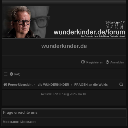
wunderkinder.de
Registrieren
Anmelden
FAQ
S
Foren-Übersicht
die WUNDERKINDER
FRAGEN an die Wukis
u
Aktuelle Zeit: 07 Aug 2026, 04:10
c
h
e
Frage erreichte uns
Moderator:
Moderators