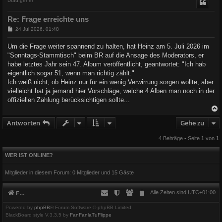
Draufgeher
Re: Frage erreichte uns
B
24 Jul 2026, 01:48
e
i
Um die Frage weiter spannend zu halten, hat Heinz am 5. Juli 2026 im
t
"Sonntags-Stammtisch" beim BR auf die Ansage des Moderators, er
r
a
habe letztes Jahr sein 47. Album veröffentlicht, geantwortet: "Ich hab
g
eigentlich sogar 51, wenn man richtig zählt."
Ich weiß nicht, ob Heinz nur für ein wenig Verwirrung sorgen wollte, aber
vielleicht hat ja jemand hier Vorschläge, welche 4 Alben man noch in der
offiziellen Zählung berücksichtigen sollte...
Antworten
Gehe zu
c
4 Beiträge • Seite
1
von
1
WER IST ONLINE?
Mitglieder in diesem Forum: 0 Mitglieder und 15 Gäste
Alle Zeiten sind
UTC+01:00
Foren-Übersicht
Powered by
phpBB
® Forum Software © phpBB Limited
BlackBoard style V.3.3.5 by
FanFanlaTuFlippe