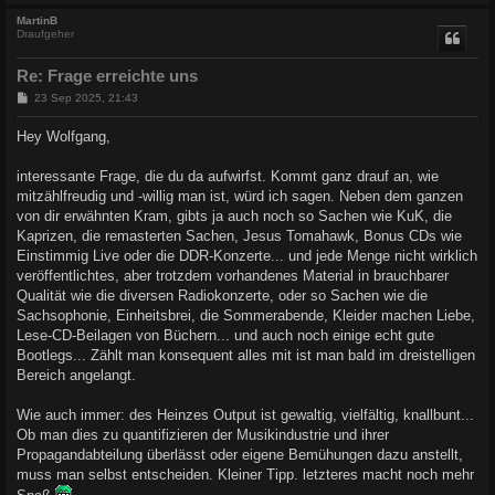
c
MartinB
Draufgeher
Re: Frage erreichte uns
B
23 Sep 2025, 21:43
e
i
Hey Wolfgang,
t
r
a
interessante Frage, die du da aufwirfst. Kommt ganz drauf an, wie
g
mitzählfreudig und -willig man ist, würd ich sagen. Neben dem ganzen
von dir erwähnten Kram, gibts ja auch noch so Sachen wie KuK, die
Kaprizen, die remasterten Sachen, Jesus Tomahawk, Bonus CDs wie
Einstimmig Live oder die DDR-Konzerte... und jede Menge nicht wirklich
veröffentlichtes, aber trotzdem vorhandenes Material in brauchbarer
Qualität wie die diversen Radiokonzerte, oder so Sachen wie die
Sachsophonie, Einheitsbrei, die Sommerabende, Kleider machen Liebe,
Lese-CD-Beilagen von Büchern... und auch noch einige echt gute
Bootlegs... Zählt man konsequent alles mit ist man bald im dreistelligen
Bereich angelangt.
Wie auch immer: des Heinzes Output ist gewaltig, vielfältig, knallbunt...
Ob man dies zu quantifizieren der Musikindustrie und ihrer
Propagandabteilung überlässt oder eigene Bemühungen dazu anstellt,
muss man selbst entscheiden. Kleiner Tipp. letzteres macht noch mehr