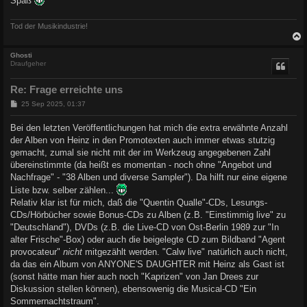
Spaß
Tod der Musikindustrie!
c
Ghosti
Draufgeher
Re: Frage erreichte uns
B
25 Sep 2025, 01:37
e
i
Bei den letzten Veröffentlichungen hat mich die extra erwähnte Anzahl
t
der Alben von Heinz in den Promotexten auch immer etwas stutzig
r
a
gemacht, zumal sie nicht mit der im Werkzeug angegebenen Zahl
g
übereinstimmte (da heißt es momentan - noch ohne "Angebot und
Nachfrage" - "38 Alben und diverse Sampler"). Da hilft nur eine eigene
Liste bzw. selber zählen...
Relativ klar ist für mich, daß die "Quentin Qualle"-CDs, Lesungs-
CDs/Hörbücher sowie Bonus-CDs zu Alben (z.B. "Einstimmig live" zu
"Deutschland"), DVDs (z.B. die Live-CD von Ost-Berlin 1989 zur "In
alter Frische"-Box) oder auch die beigelegte CD zum Bildband "Agent
provocateur"
nicht
mitgezählt werden. "Calw live" natürlich auch nicht,
da das ein Album von ANYONE'S DAUGHTER mit Heinz als Gast ist
(sonst hätte man hier auch noch "Kaprizen" von Jan Drees zur
Diskussion stellen können), ebensowenig die Musical-CD "Ein
Sommernachtstraum".