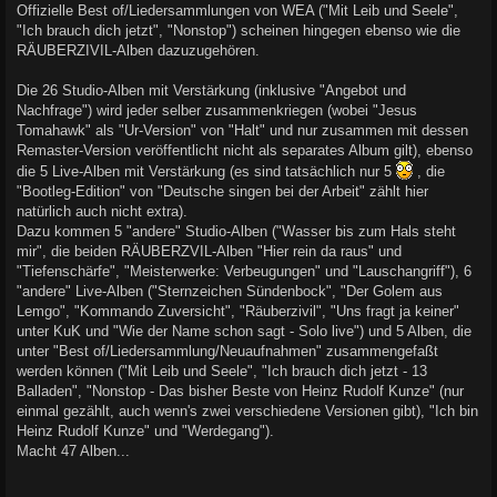
Offizielle Best of/Liedersammlungen von WEA ("Mit Leib und Seele",
"Ich brauch dich jetzt", "Nonstop") scheinen hingegen ebenso wie die
RÄUBERZIVIL-Alben dazuzugehören.
Die 26 Studio-Alben mit Verstärkung (inklusive "Angebot und
Nachfrage") wird jeder selber zusammenkriegen (wobei "Jesus
Tomahawk" als "Ur-Version" von "Halt" und nur zusammen mit dessen
Remaster-Version veröffentlicht nicht als separates Album gilt), ebenso
die 5 Live-Alben mit Verstärkung (es sind tatsächlich nur 5
, die
"Bootleg-Edition" von "Deutsche singen bei der Arbeit" zählt hier
natürlich auch nicht extra).
Dazu kommen 5 "andere" Studio-Alben ("Wasser bis zum Hals steht
mir", die beiden RÄUBERZVIL-Alben "Hier rein da raus" und
"Tiefenschärfe", "Meisterwerke: Verbeugungen" und "Lauschangriff"), 6
"andere" Live-Alben ("Sternzeichen Sündenbock", "Der Golem aus
Lemgo", "Kommando Zuversicht", "Räuberzivil", "Uns fragt ja keiner"
unter KuK und "Wie der Name schon sagt - Solo live") und 5 Alben, die
unter "Best of/Liedersammlung/Neuaufnahmen" zusammengefaßt
werden können ("Mit Leib und Seele", "Ich brauch dich jetzt - 13
Balladen", "Nonstop - Das bisher Beste von Heinz Rudolf Kunze" (nur
einmal gezählt, auch wenn's zwei verschiedene Versionen gibt), "Ich bin
Heinz Rudolf Kunze" und "Werdegang").
Macht 47 Alben...