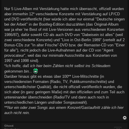
Nur 5 Live-Alben mit Verstärkung hatte mich überrascht, offiziell wurden
aber immerhin 12* verschiedene Konzerte mit Verstärkung auf LP/CD
und DVD veröffentlicht (hier würde ich aber nur einmal "Deutsche singen
bei der Arbeit" in der Bootleg-Edition dazuzählen (das Original-Album
war ja eher 'ne Best of mit Live-Versionen aus verschiedenen Konzerten
1986/87), dafür sowohl CD als auch DVD von "Dabeisein ist alles" (weil
zwei verschiedene Konzerte) und "Live in Ost-Berlin 1989" (verteilt auf 2
Bonus-CDs zur "In alter Frische"-DVD bzw. der Remaster-CD von "Einer
für alle"), nicht jedoch die Live-Aufnahmen auf der CD von "Agent
provocateur", weil das nur minimale Ausschnitte aus Konzerten von
1997 und 1998 sind).
*
Ich hoffe, daß ich hier beim Zählen nicht selbst ins Schleudern
gekommen bin...
Darüber hinaus gibt es etwas über 100** Live-Mitschnitte (in
verschiedensten Formaten (Radio, TV, Publikumsmitschnitte) und
unterschiedlichster Qualität), die nicht offiziell veröffentlich wurden, die
sich aber (in ganz geringem Maße) mit den offiziellen und zum Teil auch
untereinander überschneiden (Radio/TV und dann auch noch in
unterschiedlichen Längen und/oder Songauswahl).
**
Nur ein oder zwei Songs aus einem Konzert/Gastauftritt zähle ich hier
auch nicht rein.
c
Ghosti