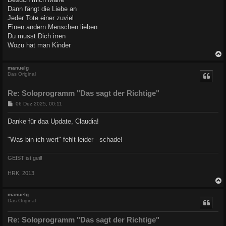
g
Dann fängt die Liebe an
Jeder Tote einer zuviel
Einen andern Menschen lieben
Du musst Dich irren
Wozu hat man Kinder
c
manuelg
Das Original
Re: Soloprogramm "Das sagt der Richtige"
B
06 Dez 2025, 00:11
e
i
Danke für daa Update, Claudia!
t
r
a
"Was bin ich wert" fehlt leider - schade!
g
GEIST ist geil!
HRK, 2013
c
manuelg
Das Original
Re: Soloprogramm "Das sagt der Richtige"