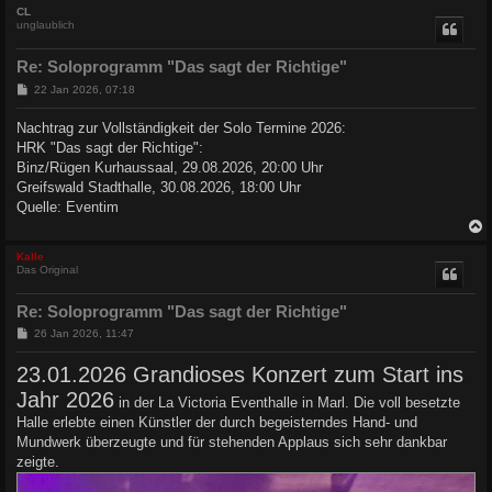
c
CL
unglaublich
Re: Soloprogramm "Das sagt der Richtige"
B
22 Jan 2026, 07:18
e
i
Nachtrag zur Vollständigkeit der Solo Termine 2026:
t
HRK "Das sagt der Richtige":
r
a
Binz/Rügen Kurhaussaal, 29.08.2026, 20:00 Uhr
g
Greifswald Stadthalle, 30.08.2026, 18:00 Uhr
Quelle: Eventim
c
Kalle
Das Original
Re: Soloprogramm "Das sagt der Richtige"
B
26 Jan 2026, 11:47
e
i
23.01.2026 Grandioses Konzert zum Start ins
t
r
Jahr 2026
in der La Victoria Eventhalle in Marl. Die voll besetzte
a
g
Halle erlebte einen Künstler der durch begeisterndes Hand- und
Mundwerk überzeugte und für stehenden Applaus sich sehr dankbar
zeigte.