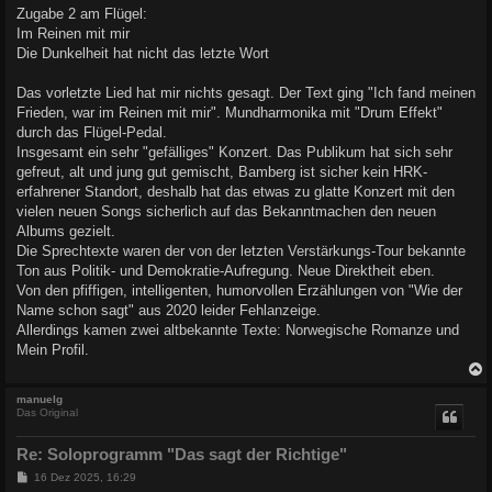
Zugabe 2 am Flügel:
Im Reinen mit mir
Die Dunkelheit hat nicht das letzte Wort
Das vorletzte Lied hat mir nichts gesagt. Der Text ging "Ich fand meinen
Frieden, war im Reinen mit mir". Mundharmonika mit "Drum Effekt"
durch das Flügel-Pedal.
Insgesamt ein sehr "gefälliges" Konzert. Das Publikum hat sich sehr
gefreut, alt und jung gut gemischt, Bamberg ist sicher kein HRK-
erfahrener Standort, deshalb hat das etwas zu glatte Konzert mit den
vielen neuen Songs sicherlich auf das Bekanntmachen den neuen
Albums gezielt.
Die Sprechtexte waren der von der letzten Verstärkungs-Tour bekannte
Ton aus Politik- und Demokratie-Aufregung. Neue Direktheit eben.
Von den pfiffigen, intelligenten, humorvollen Erzählungen von "Wie der
Name schon sagt" aus 2020 leider Fehlanzeige.
Allerdings kamen zwei altbekannte Texte: Norwegische Romanze und
Mein Profil.
c
manuelg
Das Original
Re: Soloprogramm "Das sagt der Richtige"
B
16 Dez 2025, 16:29
e