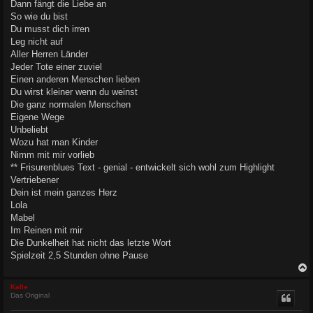
Dann fängt die Liebe an
So wie du bist
Du musst dich irren
Leg nicht auf
Aller Herren Länder
Jeder Tote einer zuviel
Einen anderen Menschen lieben
Du wirst kleiner wenn du weinst
Die ganz normalen Menschen
Eigene Wege
Unbeliebt
Wozu hat man Kinder
Nimm mit mir vorlieb
** Frisurenblues Text - genial - entwickelt sich wohl zum Highlight
Vertriebener
Dein ist mein ganzes Herz
Lola
Mabel
Im Reinen mit mir
Die Dunkelheit hat nicht das letzte Wort
Spielzeit 2,5 Stunden ohne Pause
c
Kalle
Das Original