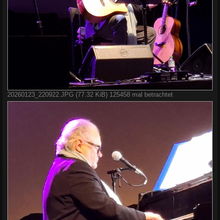
20260123_220922.JPG (77.32 KiB) 125458 mal betrachtet