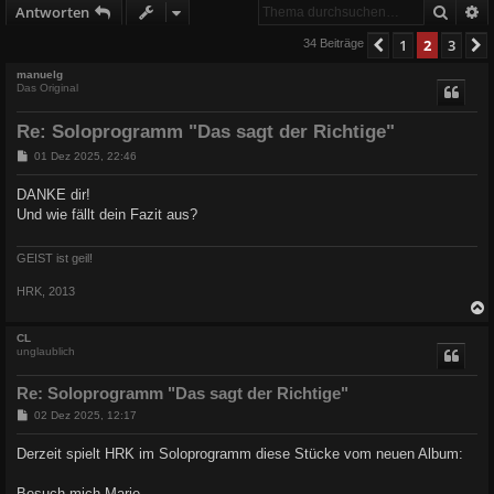
Suche
E
Antworten
1
2
3
Vorherige
34 Beiträge
manuelg
Das Original
Re: Soloprogramm "Das sagt der Richtige"
B
01 Dez 2025, 22:46
e
i
DANKE dir!
t
Und wie fällt dein Fazit aus?
r
a
g
GEIST ist geil!
HRK, 2013
c
CL
unglaublich
Re: Soloprogramm "Das sagt der Richtige"
B
02 Dez 2025, 12:17
e
i
Derzeit spielt HRK im Soloprogramm diese Stücke vom neuen Album:
t
r
a
Besuch mich Marie