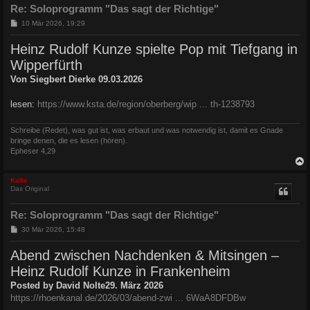
Re: Soloprogramm "Das sagt der Richtige"
B
10 Mär 2026, 19:29
e
i
Heinz Rudolf Kunze spielte Pop mit Tiefgang in
t
r
Wipperfürth
a
g
Von Siegbert Dierke 09.03.2026
lesen:
https://www.ksta.de/region/oberberg/wip ... th-1238793
Schreibe (Redet), was gut ist, was erbaut und was notwendig ist, damit es Gnade
bringe denen, die es lesen (hören).
Epheser 4,29
c
Kalle
Das Original
Re: Soloprogramm "Das sagt der Richtige"
B
30 Mär 2026, 15:48
e
i
Abend zwischen Nachdenken & Mitsingen –
t
r
Heinz Rudolf Kunze in Frankenheim
a
g
Posted by David Nolte29. März 2026
https://rhoenkanal.de/2026/03/abend-zwi ... 6WaA8DFDBw