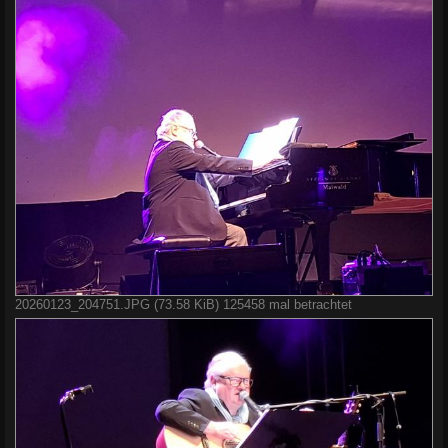
20260123_204751.JPG (73.58 KiB) 125458 mal betrachtet