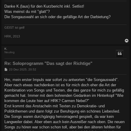
i
Danke K.(laus) für den Kurzbericht inkl. Setlist!
t
Was meinst du mit "glatt"?
r
a
Die Songauswahl an sich oder die gefällige Art der Darbietung?
g
GEIST ist geil!
HRK, 2013
c
K.
Neuling
Re: Soloprogramm "Das sagt der Richtige"
B
23 Dez 2025, 20:52
e
i
Hm, mein erster Impuls war sofort zu antworten "die Songauswahl".
t
Aber nach etwas nachdenken ist es für mich doch eher die Art der
r
a
Kombination von Songs und Texten, die das ganze für mich zu gefällig
g
gemacht hat. Immer mit dem bohrenden Gedanken im Hinterkopf "Wie
kommen die Leute hier auf HRK? Carmen Nebel?"
Erst kommt das Anstacheln mit Texten zu Demokratie- und
Politikthemen und dann folgt zur Beruhigung ein schönes Liebeslied.
Die Songs waren durchgängig hervorragend gespielt, da war kein
Langweiler dabei. Aber eben auch kein Ausreißer nach oben. Die neuen
Songs zu hören war schon schon toll, aber bei den älteren fehlten für