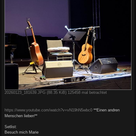
20260123_181639.JPG (88.35 KiB) 125458 mal betrachtet
https://www.youtube.com/watch?v=vN19hN5wbc0
**Einen andren
Menschen lieben**
Setlist:
Besuch mich Marie