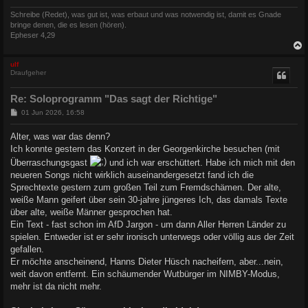
Schreibe (Redet), was gut ist, was erbaut und was notwendig ist, damit es Gnade
bringe denen, die es lesen (hören).
Epheser 4,29
c
ulf
Draufgeher
Re: Soloprogramm "Das sagt der Richtige"
B
01 Jun 2026, 16:58
e
i
Alter, was war das denn?
t
Ich konnte gestern das Konzert in der Georgenkirche besuchen (mit
r
a
Überraschungsgast
und ich war erschüttert. Habe ich mich mit den
g
neueren Songs nicht wirklich auseinandergesetzt fand ich die
Sprechtexte gestern zum großen Teil zum Fremdschämen. Der alte,
weiße Mann geifert über sein 30-jahre jüngeres Ich, das damals Texte
über alte, weiße Männer gesprochen hat.
Ein Text - fast schon im AfD Jargon - um dann Aller Herren Länder zu
spielen. Entweder ist er sehr ironisch unterwegs oder völlig aus der Zeit
gefallen.
Er möchte anscheinend, Hanns Dieter Hüsch nacheifern, aber...nein,
weit davon entfernt. Ein schäumender Wutbürger im NIMBY-Modus,
mehr ist da nicht mehr.