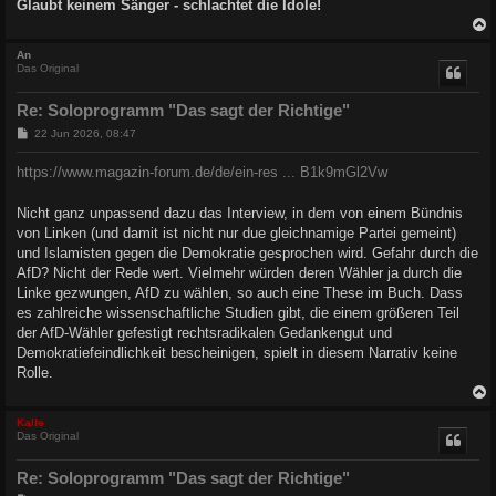
Glaubt keinem Sänger - schlachtet die Idole!
c
An
Das Original
Re: Soloprogramm "Das sagt der Richtige"
B
22 Jun 2026, 08:47
e
i
https://www.magazin-forum.de/de/ein-res ... B1k9mGl2Vw
t
r
a
Nicht ganz unpassend dazu das Interview, in dem von einem Bündnis
g
von Linken (und damit ist nicht nur due gleichnamige Partei gemeint)
und Islamisten gegen die Demokratie gesprochen wird. Gefahr durch die
AfD? Nicht der Rede wert. Vielmehr würden deren Wähler ja durch die
Linke gezwungen, AfD zu wählen, so auch eine These im Buch. Dass
es zahlreiche wissenschaftliche Studien gibt, die einem größeren Teil
der AfD-Wähler gefestigt rechtsradikalen Gedankengut und
Demokratiefeindlichkeit bescheinigen, spielt in diesem Narrativ keine
Rolle.
c
Kalle
Das Original
Re: Soloprogramm "Das sagt der Richtige"