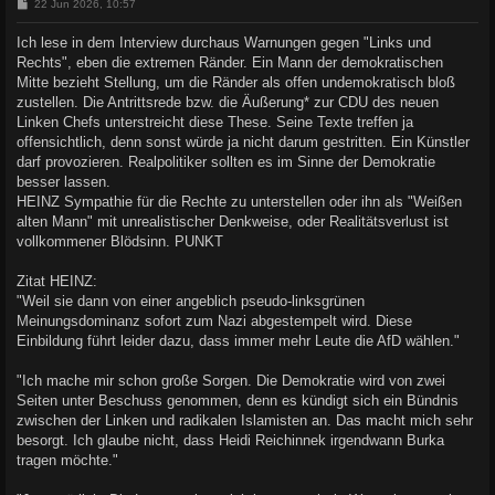
B
22 Jun 2026, 10:57
e
i
Ich lese in dem Interview durchaus Warnungen gegen "Links und
t
Rechts", eben die extremen Ränder. Ein Mann der demokratischen
r
a
Mitte bezieht Stellung, um die Ränder als offen undemokratisch bloß
g
zustellen. Die Antrittsrede bzw. die Äußerung* zur CDU des neuen
Linken Chefs unterstreicht diese These. Seine Texte treffen ja
offensichtlich, denn sonst würde ja nicht darum gestritten. Ein Künstler
darf provozieren. Realpolitiker sollten es im Sinne der Demokratie
besser lassen.
HEINZ Sympathie für die Rechte zu unterstellen oder ihn als "Weißen
alten Mann" mit unrealistischer Denkweise, oder Realitätsverlust ist
vollkommener Blödsinn. PUNKT
Zitat HEINZ:
"Weil sie dann von einer angeblich pseudo-linksgrünen
Meinungsdominanz sofort zum Nazi abgestempelt wird. Diese
Einbildung führt leider dazu, dass immer mehr Leute die AfD wählen."
"Ich mache mir schon große Sorgen. Die Demokratie wird von zwei
Seiten unter Beschuss genommen, denn es kündigt sich ein Bündnis
zwischen der Linken und radikalen Islamisten an. Das macht mich sehr
besorgt. Ich glaube nicht, dass Heidi Reichinnek irgendwann Burka
tragen möchte."