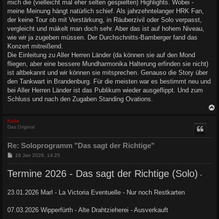
mich die (vielleicht mal eher selten gespielten) Highlights. Wobei -
meine Meinung hängt natürlich schief. Als jahrzehntelanger HRK Fan,
der keine Tour ob mit Verstärkung, in Räuberzivil oder Solo verpasst,
vergleicht und mäkelt man doch sehr. Aber das ist auf hohem Niveau,
wie wir ja zugeben müssen. Der Durchschnitts-Bamberger fand das
Konzert mitreißend.
Die Einleitung zu Aller Herren Länder (da können sie auf den Mond
fliegen, aber eine bessere Mundharmonika Halterung erfinden sie nicht)
ist altbekannt und wir können sie mitsprechen. Genauso die Story über
den Tankwart in Brandenburg. Für die meisten war es bestimmt neu und
bei Aller Herren Länder ist das Publikum wieder ausgeflippt. Und zum
Schluss und nach den Zugaben Standing Ovations.
c
Kalle
Das Original
Re: Soloprogramm "Das sagt der Richtige"
B
16 Jan 2026, 14:25
e
i
Termine 2026 - Das sagt der Richtige (Solo)
t
-
r
a
23.01.2026 Marl - La Victoria Eventuelle - Nur noch Restkarten
g
07.03.2026 Wipperfürth - Alte Drahtzieherei - Ausverkauft