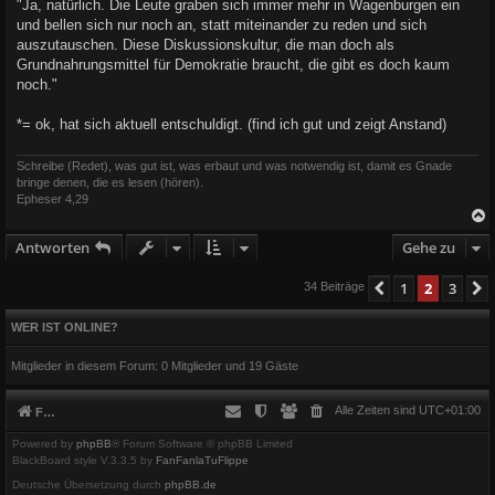
"Ja, natürlich. Die Leute graben sich immer mehr in Wagenburgen ein
und bellen sich nur noch an, statt miteinander zu reden und sich
auszutauschen. Diese Diskussionskultur, die man doch als
Grundnahrungsmittel für Demokratie braucht, die gibt es doch kaum
noch."
*= ok, hat sich aktuell entschuldigt. (find ich gut und zeigt Anstand)
Schreibe (Redet), was gut ist, was erbaut und was notwendig ist, damit es Gnade
bringe denen, die es lesen (hören).
Epheser 4,29
Antworten
Gehe zu
c
1
2
3
Vorherige
34 Beiträge
WER IST ONLINE?
Mitglieder in diesem Forum: 0 Mitglieder und 19 Gäste
Alle Zeiten sind
UTC+01:00
Foren-Übersicht
Powered by
phpBB
® Forum Software © phpBB Limited
BlackBoard style V.3.3.5 by
FanFanlaTuFlippe
Deutsche Übersetzung durch
phpBB.de