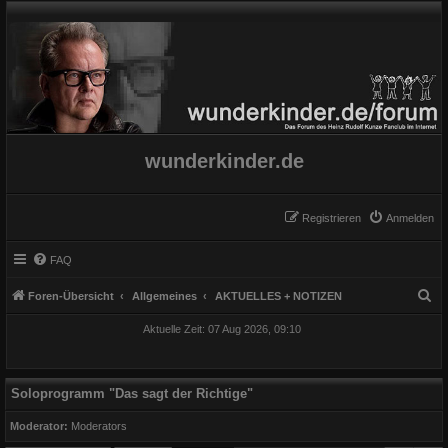
wunderkinder.de
Registrieren
Anmelden
FAQ
S
Foren-Übersicht
Allgemeines
AKTUELLES + NOTIZEN
u
Aktuelle Zeit: 07 Aug 2026, 09:10
c
h
e
Soloprogramm "Das sagt der Richtige"
Moderator:
Moderators