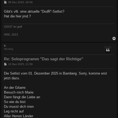
B
08 Dez 2025, 06:58
e
i
Gibt's vllt. eine aktuelle "DsdR"-Setlist?
t
Hat die hier jmd.?
r
a
g
GEIST ist geil!
HRK, 2013
c
K.
Neuling
Re: Soloprogramm "Das sagt der Richtige"
B
10 Dez 2025, 21:59
e
i
Die Setlist vom 01. Dezember 2025 in Bamberg. Sorry, komme erst
t
jetzt dazu.
r
a
g
An der Gitarre:
Besuch mich Marie
Dann fängt die Liebe an
So wie du bist
Du musst dich irren
Leg nicht auf
Aller Herren Länder