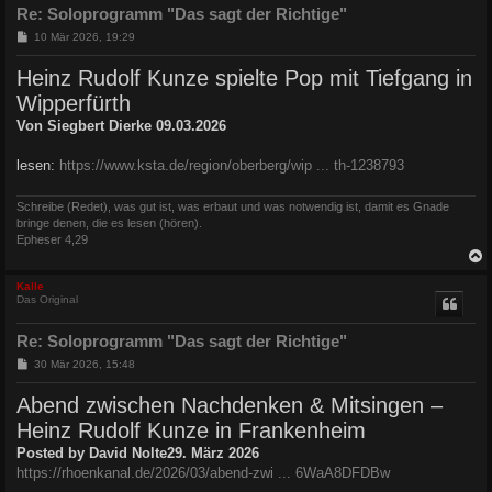
Re: Soloprogramm "Das sagt der Richtige"
B
10 Mär 2026, 19:29
e
i
Heinz Rudolf Kunze spielte Pop mit Tiefgang in
t
r
Wipperfürth
a
g
Von Siegbert Dierke 09.03.2026
lesen:
https://www.ksta.de/region/oberberg/wip ... th-1238793
Schreibe (Redet), was gut ist, was erbaut und was notwendig ist, damit es Gnade
bringe denen, die es lesen (hören).
Epheser 4,29
c
Kalle
Das Original
Re: Soloprogramm "Das sagt der Richtige"
B
30 Mär 2026, 15:48
e
i
Abend zwischen Nachdenken & Mitsingen –
t
r
Heinz Rudolf Kunze in Frankenheim
a
g
Posted by David Nolte29. März 2026
https://rhoenkanal.de/2026/03/abend-zwi ... 6WaA8DFDBw