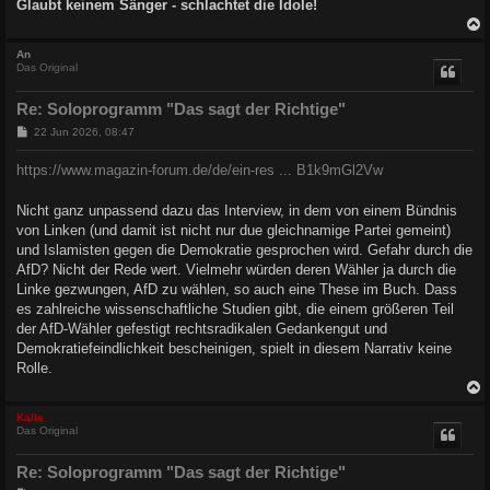
Glaubt keinem Sänger - schlachtet die Idole!
c
An
Das Original
Re: Soloprogramm "Das sagt der Richtige"
B
22 Jun 2026, 08:47
e
i
https://www.magazin-forum.de/de/ein-res ... B1k9mGl2Vw
t
r
a
Nicht ganz unpassend dazu das Interview, in dem von einem Bündnis
g
von Linken (und damit ist nicht nur due gleichnamige Partei gemeint)
und Islamisten gegen die Demokratie gesprochen wird. Gefahr durch die
AfD? Nicht der Rede wert. Vielmehr würden deren Wähler ja durch die
Linke gezwungen, AfD zu wählen, so auch eine These im Buch. Dass
es zahlreiche wissenschaftliche Studien gibt, die einem größeren Teil
der AfD-Wähler gefestigt rechtsradikalen Gedankengut und
Demokratiefeindlichkeit bescheinigen, spielt in diesem Narrativ keine
Rolle.
c
Kalle
Das Original
Re: Soloprogramm "Das sagt der Richtige"