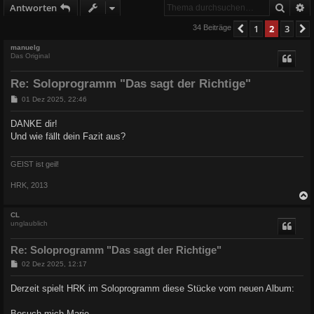
Suche
E
Antworten
1
2
3
Vorherige
34 Beiträge
manuelg
Das Original
Re: Soloprogramm "Das sagt der Richtige"
B
01 Dez 2025, 22:46
e
i
DANKE dir!
t
Und wie fällt dein Fazit aus?
r
a
g
GEIST ist geil!
HRK, 2013
c
CL
unglaublich
Re: Soloprogramm "Das sagt der Richtige"
B
02 Dez 2025, 12:17
e
i
Derzeit spielt HRK im Soloprogramm diese Stücke vom neuen Album:
t
r
a
Besuch mich Marie