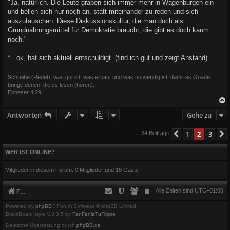
"Ja, natürlich. Die Leute graben sich immer mehr in Wagenburgen ein
und bellen sich nur noch an, statt miteinander zu reden und sich
auszutauschen. Diese Diskussionskultur, die man doch als
Grundnahrungsmittel für Demokratie braucht, die gibt es doch kaum
noch."
*= ok, hat sich aktuell entschuldigt. (find ich gut und zeigt Anstand)
Schreibe (Redet), was gut ist, was erbaut und was notwendig ist, damit es Gnade
bringe denen, die es lesen (hören).
Epheser 4,29
Antworten
Gehe zu
c
1
2
3
Vorherige
34 Beiträge
WER IST ONLINE?
Mitglieder in diesem Forum: 0 Mitglieder und 18 Gäste
Alle Zeiten sind
UTC+01:00
Foren-Übersicht
Powered by
phpBB
® Forum Software © phpBB Limited
BlackBoard style V.3.3.5 by
FanFanlaTuFlippe
Deutsche Übersetzung durch
phpBB.de