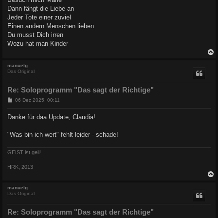
g
Dann fängt die Liebe an
Jeder Tote einer zuviel
Einen andern Menschen lieben
Du musst Dich irren
Wozu hat man Kinder
c
manuelg
Das Original
Re: Soloprogramm "Das sagt der Richtige"
B
06 Dez 2025, 00:11
e
i
Danke für daa Update, Claudia!
t
r
a
"Was bin ich wert" fehlt leider - schade!
g
GEIST ist geil!
HRK, 2013
c
manuelg
Das Original
Re: Soloprogramm "Das sagt der Richtige"