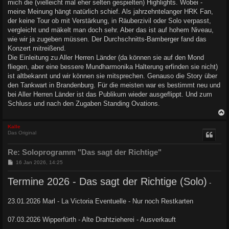
mich die (vielleicht mal eher selten gespielten) Highlights. Wobei -
meine Meinung hängt natürlich schief. Als jahrzehntelanger HRK Fan,
der keine Tour ob mit Verstärkung, in Räuberzivil oder Solo verpasst,
vergleicht und mäkelt man doch sehr. Aber das ist auf hohem Niveau,
wie wir ja zugeben müssen. Der Durchschnitts-Bamberger fand das
Konzert mitreißend.
Die Einleitung zu Aller Herren Länder (da können sie auf den Mond
fliegen, aber eine bessere Mundharmonika Halterung erfinden sie nicht)
ist altbekannt und wir können sie mitsprechen. Genauso die Story über
den Tankwart in Brandenburg. Für die meisten war es bestimmt neu und
bei Aller Herren Länder ist das Publikum wieder ausgeflippt. Und zum
Schluss und nach den Zugaben Standing Ovations.
c
Kalle
Das Original
Re: Soloprogramm "Das sagt der Richtige"
B
16 Jan 2026, 14:25
e
i
Termine 2026 - Das sagt der Richtige (Solo)
t
-
r
a
23.01.2026 Marl - La Victoria Eventuelle - Nur noch Restkarten
g
07.03.2026 Wipperfürth - Alte Drahtzieherei - Ausverkauft