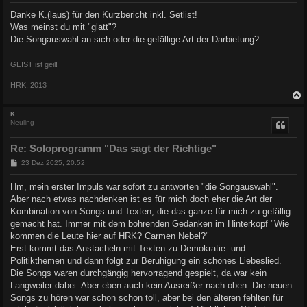
i
Danke K.(laus) für den Kurzbericht inkl. Setlist!
t
Was meinst du mit "glatt"?
r
a
Die Songauswahl an sich oder die gefällige Art der Darbietung?
g
GEIST ist geil!
HRK, 2013
c
K.
Neuling
Re: Soloprogramm "Das sagt der Richtige"
B
23 Dez 2025, 20:52
e
i
Hm, mein erster Impuls war sofort zu antworten "die Songauswahl".
t
Aber nach etwas nachdenken ist es für mich doch eher die Art der
r
a
Kombination von Songs und Texten, die das ganze für mich zu gefällig
g
gemacht hat. Immer mit dem bohrenden Gedanken im Hinterkopf "Wie
kommen die Leute hier auf HRK? Carmen Nebel?"
Erst kommt das Anstacheln mit Texten zu Demokratie- und
Politikthemen und dann folgt zur Beruhigung ein schönes Liebeslied.
Die Songs waren durchgängig hervorragend gespielt, da war kein
Langweiler dabei. Aber eben auch kein Ausreißer nach oben. Die neuen
Songs zu hören war schon schon toll, aber bei den älteren fehlten für