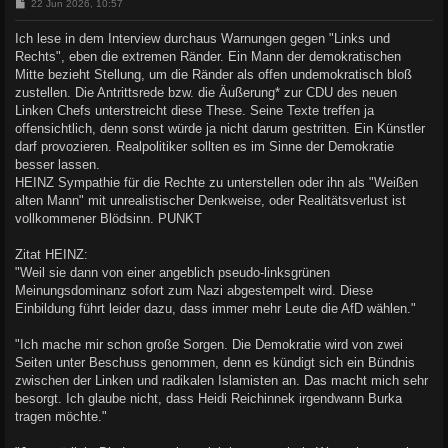
B
22 Jun 2026, 10:57
e
i
Ich lese in dem Interview durchaus Warnungen gegen "Links und
t
Rechts", eben die extremen Ränder. Ein Mann der demokratischen
r
a
Mitte bezieht Stellung, um die Ränder als offen undemokratisch bloß
g
zustellen. Die Antrittsrede bzw. die Äußerung* zur CDU des neuen
Linken Chefs unterstreicht diese These. Seine Texte treffen ja
offensichtlich, denn sonst würde ja nicht darum gestritten. Ein Künstler
darf provozieren. Realpolitiker sollten es im Sinne der Demokratie
besser lassen.
HEINZ Sympathie für die Rechte zu unterstellen oder ihn als "Weißen
alten Mann" mit unrealistischer Denkweise, oder Realitätsverlust ist
vollkommener Blödsinn. PUNKT
Zitat HEINZ:
"Weil sie dann von einer angeblich pseudo-linksgrünen
Meinungsdominanz sofort zum Nazi abgestempelt wird. Diese
Einbildung führt leider dazu, dass immer mehr Leute die AfD wählen."
"Ich mache mir schon große Sorgen. Die Demokratie wird von zwei
Seiten unter Beschuss genommen, denn es kündigt sich ein Bündnis
zwischen der Linken und radikalen Islamisten an. Das macht mich sehr
besorgt. Ich glaube nicht, dass Heidi Reichinnek irgendwann Burka
tragen möchte."