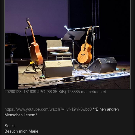
20260123_181639.JPG (88.35 KiB) 128385 mal betrachtet
https://www.youtube.com/watch?v=vN19hN5wbc0
**Einen andren
Menschen lieben**
Setlist:
Besuch mich Marie