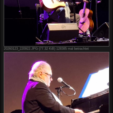
20260123_220922.JPG (77.32 KiB) 128385 mal betrachtet