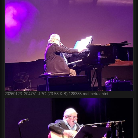
20260123_204751.JPG (73.58 KiB) 128385 mal betrachtet