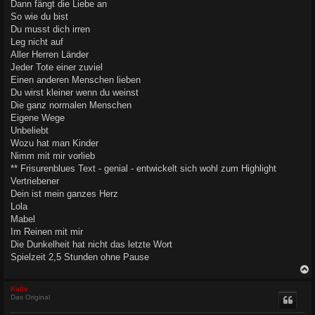
Dann fängt die Liebe an
So wie du bist
Du musst dich irren
Leg nicht auf
Aller Herren Länder
Jeder Tote einer zuviel
Einen anderen Menschen lieben
Du wirst kleiner wenn du weinst
Die ganz normalen Menschen
Eigene Wege
Unbeliebt
Wozu hat man Kinder
Nimm mit mir vorlieb
** Frisurenblues Text - genial - entwickelt sich wohl zum Highlight
Vertriebener
Dein ist mein ganzes Herz
Lola
Mabel
Im Reinen mit mir
Die Dunkelheit hat nicht das letzte Wort
Spielzeit 2,5 Stunden ohne Pause
c
Kalle
Das Original