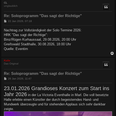
c
CL
unglaublich
Re: Soloprogramm "Das sagt der Richtige"
B
22 Jan 2026, 07:18
e
i
Nachtrag zur Vollständigkeit der Solo Termine 2026:
t
HRK "Das sagt der Richtige":
r
a
Binz/Rügen Kurhaussaal, 29.08.2026, 20:00 Uhr
g
Greifswald Stadthalle, 30.08.2026, 18:00 Uhr
Quelle: Eventim
c
Kalle
Das Original
Re: Soloprogramm "Das sagt der Richtige"
B
26 Jan 2026, 11:47
e
i
23.01.2026 Grandioses Konzert zum Start ins
t
r
Jahr 2026
in der La Victoria Eventhalle in Marl. Die voll besetzte
a
g
Halle erlebte einen Künstler der durch begeisterndes Hand- und
Mundwerk überzeugte und für stehenden Applaus sich sehr dankbar
zeigte.