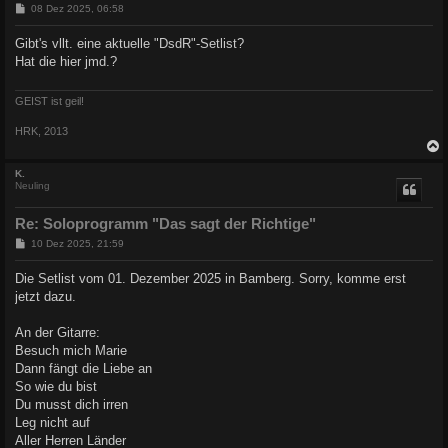
B
08 Dez 2025, 06:58
e
i
Gibt's vllt. eine aktuelle "DsdR"-Setlist?
t
Hat die hier jmd.?
r
a
g
GEIST ist geil!
HRK, 2013
c
K.
Neuling
Re: Soloprogramm "Das sagt der Richtige"
B
10 Dez 2025, 21:59
e
i
Die Setlist vom 01. Dezember 2025 in Bamberg. Sorry, komme erst
t
jetzt dazu.
r
a
g
An der Gitarre:
Besuch mich Marie
Dann fängt die Liebe an
So wie du bist
Du musst dich irren
Leg nicht auf
Aller Herren Länder