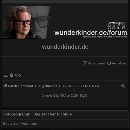
wunderkinder.de
Registrieren
Anmelden
FAQ
S
Foren-Übersicht
Allgemeines
AKTUELLES + NOTIZEN
u
Aktuelle Zeit: 08 Aug 2026, 10:08
c
h
e
Soloprogramm "Das sagt der Richtige"
Moderator:
Moderators