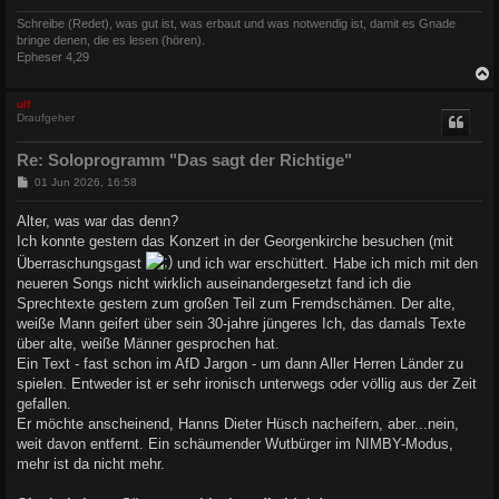
Schreibe (Redet), was gut ist, was erbaut und was notwendig ist, damit es Gnade
bringe denen, die es lesen (hören).
Epheser 4,29
c
ulf
Draufgeher
Re: Soloprogramm "Das sagt der Richtige"
B
01 Jun 2026, 16:58
e
i
Alter, was war das denn?
t
Ich konnte gestern das Konzert in der Georgenkirche besuchen (mit
r
a
Überraschungsgast
und ich war erschüttert. Habe ich mich mit den
g
neueren Songs nicht wirklich auseinandergesetzt fand ich die
Sprechtexte gestern zum großen Teil zum Fremdschämen. Der alte,
weiße Mann geifert über sein 30-jahre jüngeres Ich, das damals Texte
über alte, weiße Männer gesprochen hat.
Ein Text - fast schon im AfD Jargon - um dann Aller Herren Länder zu
spielen. Entweder ist er sehr ironisch unterwegs oder völlig aus der Zeit
gefallen.
Er möchte anscheinend, Hanns Dieter Hüsch nacheifern, aber...nein,
weit davon entfernt. Ein schäumender Wutbürger im NIMBY-Modus,
mehr ist da nicht mehr.