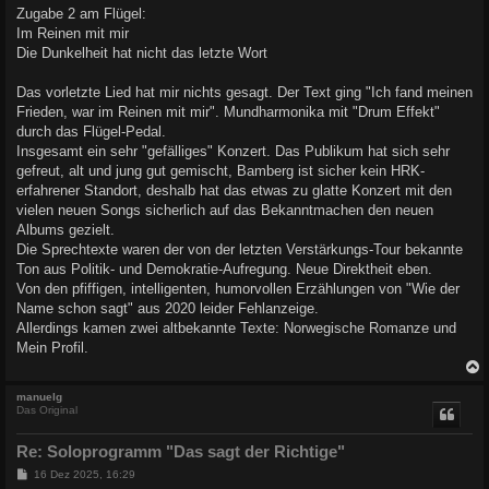
Zugabe 2 am Flügel:
Im Reinen mit mir
Die Dunkelheit hat nicht das letzte Wort
Das vorletzte Lied hat mir nichts gesagt. Der Text ging "Ich fand meinen
Frieden, war im Reinen mit mir". Mundharmonika mit "Drum Effekt"
durch das Flügel-Pedal.
Insgesamt ein sehr "gefälliges" Konzert. Das Publikum hat sich sehr
gefreut, alt und jung gut gemischt, Bamberg ist sicher kein HRK-
erfahrener Standort, deshalb hat das etwas zu glatte Konzert mit den
vielen neuen Songs sicherlich auf das Bekanntmachen den neuen
Albums gezielt.
Die Sprechtexte waren der von der letzten Verstärkungs-Tour bekannte
Ton aus Politik- und Demokratie-Aufregung. Neue Direktheit eben.
Von den pfiffigen, intelligenten, humorvollen Erzählungen von "Wie der
Name schon sagt" aus 2020 leider Fehlanzeige.
Allerdings kamen zwei altbekannte Texte: Norwegische Romanze und
Mein Profil.
c
manuelg
Das Original
Re: Soloprogramm "Das sagt der Richtige"
B
16 Dez 2025, 16:29
e