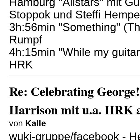
Hamburg "Allstars" mit G
Stoppok und Steffi Hempe
3h:56min "Something" (Th
Rumpf
4h:15min "While my guitar
HRK
Re: Celebrating George!
Harrison mit u.a. HRK a
von
Kalle
wuki-gruppe/facebook - H