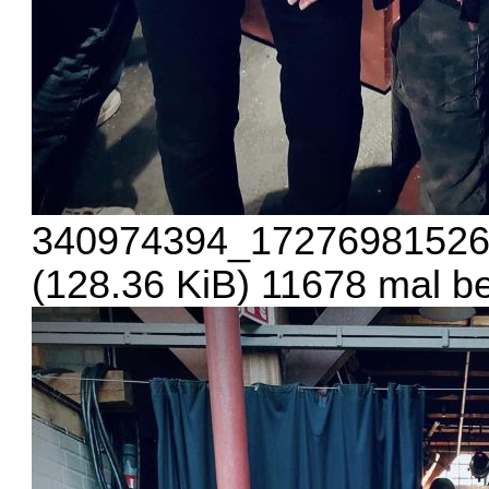
340974394_17276981526
(128.36 KiB) 11678 mal be