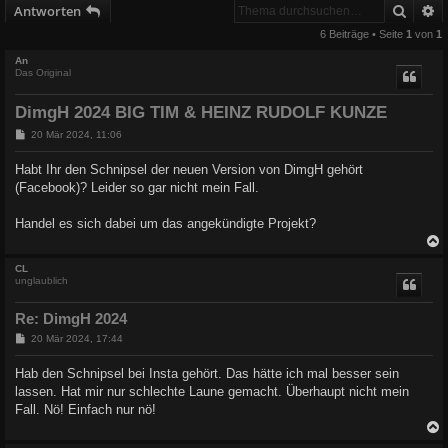
Suche
E
Antworten
6 Beiträge • Seite
1
von
1
An
Das Original
DimgH 2024 BIG TIM & HEINZ RUDOLF KUNZE
B
20 Mär 2024, 11:06
e
i
Habt Ihr den Schnipsel der neuen Version von DimgH gehört
t
(Facebook)? Leider so gar nicht mein Fall.
r
a
g
Handel es sich dabei um das angekündigte Projekt?
c
CL
unglaublich
Re: DimgH 2024
B
20 Mär 2024, 17:44
e
i
Hab den Schnipsel bei Insta gehört. Das hätte ich mal besser sein
t
lassen. Hat mir nur schlechte Laune gemacht. Überhaupt nicht mein
r
a
Fall. Nö! Einfach nur nö!
g