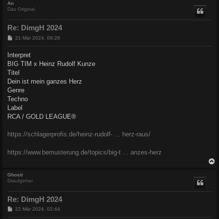
c
An
Das Original
Re: DimgH 2024
B
21 Mär 2024, 09:28
e
i
Interpret
t
BIG TIM x Heinz Rudolf Kunze
r
a
Titel
g
Dein ist mein ganzes Herz
Genre
Techno
Label
RCA / GOLD LEAGUE®
https://schlagerprofis.de/heinz-rudolf- ... herz-raus/
https://www.bemusterung.de/topics/big-t ... anzes-herz
c
Ghosti
Draufgeher
Re: DimgH 2024
B
22 Mär 2024, 02:44
e