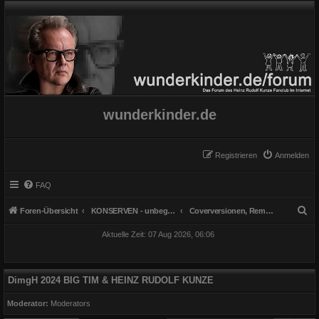
wunderkinder.de
Registrieren
Anmelden
FAQ
S
Foren-Übersicht
KONSERVEN - unbegrenzt haltbar
Coverversionen, Remixe, Sampler
u
Aktuelle Zeit: 07 Aug 2026, 06:06
c
h
e
DimgH 2024 BIG TIM & HEINZ RUDOLF KUNZE
Moderator:
Moderators