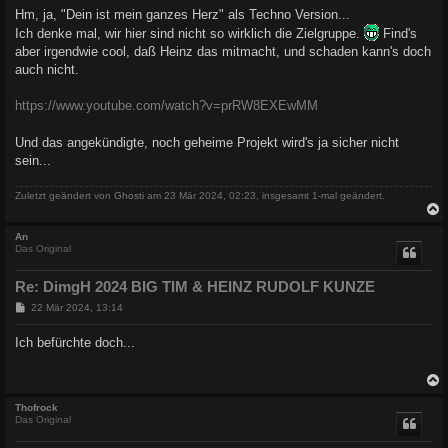
i
Hm, ja, "Dein ist mein ganzes Herz" als Techno Version...
t
r
Ich denke mal, wir hier sind nicht so wirklich die Zielgruppe.
Find's
a
aber irgendwie cool, daß Heinz das mitmacht, und schaden kann's doch
g
auch nicht.
https://www.youtube.com/watch?v=prRW8EXEwMM
Und das angekündigte, noch geheime Projekt wird's ja sicher nicht
sein...
Zuletzt geändert von
Ghosti
am 23 Mär 2024, 02:23, insgesamt 1-mal geändert.
c
An
Das Original
Re: DimgH 2024 BIG TIM & HEINZ RUDOLF KUNZE
B
22 Mär 2024, 13:14
e
i
Ich befürchte doch...
t
r
a
g
c
Thofrock
Das Original