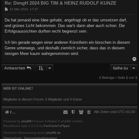
Re: DimgH 2024 BIG TIM & HEINZ RUDOLF KUNZE
B
22 Mär 2024, 17:37
e
i
Da hat jemand eine Idee gehabt, angefragt ob er das umsetzen darf,
t
und grünes Licht bekommen. Das war's dann aber auch schon. Die
r
a
Erfolgsaussichten durften recht begrenzt sein.
g
Ich bin gerade wegen einer anderen Künstlerin ein bisschen in diesem
Genre unterwegs, und deshalb ziemlich sicher, dass das in diesem
riesigen Meer kaum wahrgenommen wird.
Antworten
Gehe zu
c
6 Beiträge • Seite
1
von
1
WER IST ONLINE?
Mitglieder in diesem Forum: 0 Mitglieder und 4 Gäste
Alle Zeiten sind
UTC+01:00
Foren-Übersicht
Powered by
phpBB
® Forum Software © phpBB Limited
BlackBoard style V.3.3.5 by
FanFanlaTuFlippe
Deutsche Übersetzung durch
phpBB.de
Datenschutz
|
Nutzungsbedingungen