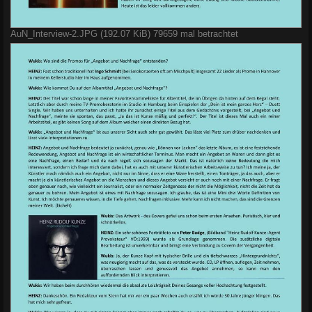
AuN_Interview-2.JPG (192.07 KiB) 79659 mal betrachtet