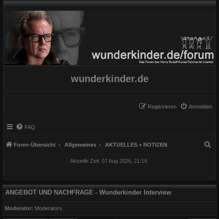
wunderkinder.de
Registrieren
Anmelden
FAQ
S
Foren-Übersicht
Allgemeines
AKTUELLES + NOTIZEN
u
Aktuelle Zeit: 07 Aug 2026, 21:16
c
h
e
ANGEBOT UND NACHFRAGE - Wunderkinder Interview
Moderator:
Moderators