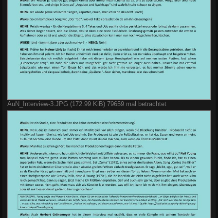
AuN_Interview-3.JPG (172.99 KiB) 79659 mal betrachtet