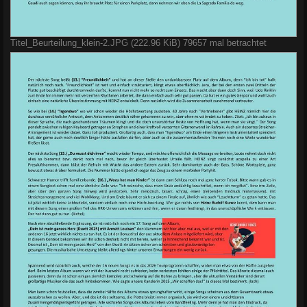
Titel_Beurteilung_klein-2.JPG (222.96 KiB) 79657 mal betrachtet