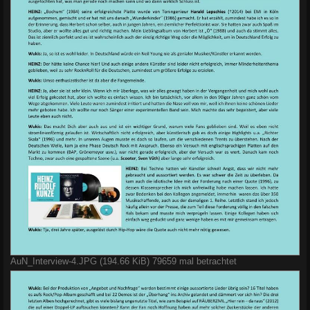
AuN_Interview-4.JPG (194.66 KiB) 79659 mal betrachtet