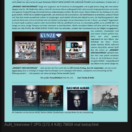
AuN_Interview-7.JPG (172.4 KiB) 79659 mal betrachtet