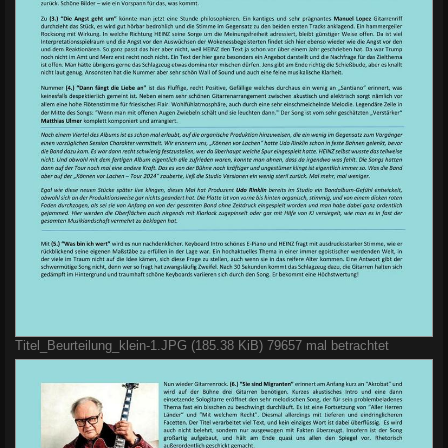
Titel_Beurteilung_klein-1.JPG (185.38 KiB) 79657 mal betrachtet