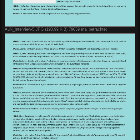
AuN_Interview-5.JPG (193.99 KiB) 79659 mal betrachtet