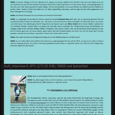
AuN_Interview-6.JPG (173.55 KiB) 79659 mal betrachtet