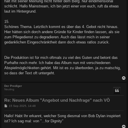
hält mit seiner Meinung nicht hinter dem Berg. Nur eindimensional
schlicht. Hallo Mainstream, ich bin jetzt einer von euch, ruft da etwas
laut im Hintergrund.
15.
Schönes Thema. Letztlich kommt es über das 4. Gebot nicht hinaus.
Hier hätten sich dorch andere Gründe für Kinder finden lassen, als sie
zum Pflegedienst zu degradieren. Auch das lässt mich in seiner
gedanklichen Eingeschränktheit dann doch etwas ratlos zurück.
Die Produktion ist für mich oftmals zu viel des Guten und betont das
Purhafte noch mehr. Ich habe das Album nun mit verschiedenen
Abspielmöglichkeiten gehört. Mit ist es zu überborden, ja zu matschig,
so dass der Text oft untergeht.
c
Der Prediger
Neuling
Re: Neues Album "Angebot und Nachfrage" nach VÖ
B
15 Sep 2025, 14:48
e
i
Hallo! Habt Ihr erkannt, welcher Song diesmal von Bob Dylan inspiriert
t
ist? Ich sag mal: von "...for Dignity"
r
a
g