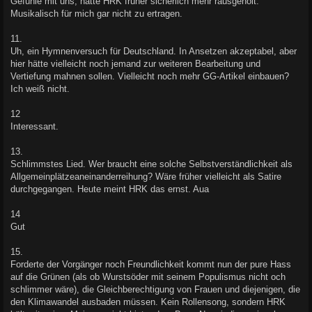
Gefühle mit uns, hätte HRK früher sicherlich mehr rausgeholt.
Musikalisch für mich gar nicht zu ertragen.
11.
Uh, ein Hymnenversuch für Deutschland. In Ansetzen akzeptabel, aber
hier hätte vielleicht noch jemand zur weiteren Bearbeitung und
Vertiefung mahnen sollen. Vielleicht noch mehr GG-Artikel einbauen?
Ich weiß nicht.
12
Interessant.
13.
Schlimmstes Lied. Wer braucht eine solche Selbstverständlichkeit als
Allgemeinplätzeaneinanderreihung? Wäre früher vielleicht als Satire
durchgegangen. Heute meint HRK das ernst. Aua
14
Gut
15.
Forderte der Vorgänger noch Freundlichkeit kommt nun der pure Hass
auf die Grünen (als ob Wurstsöder mit seinem Populismus nicht och
schlimmer wäre), die Gleichberechtigung von Frauen und diejenigen, die
den Klimawandel ausbaden müssen. Kein Rollensong, sondern HRK