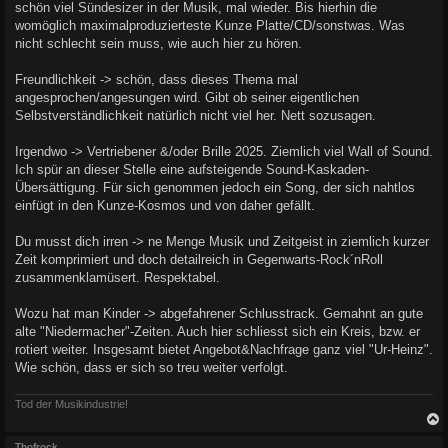
schön viel Sündesizer in der Musik, mal wieder. Bis hierhin die
womöglich maximalproduzierteste Kunze Platte/CD/sonstwas. Was
nicht schlecht sein muss, wie auch hier zu hören.
Freundlichkeit -> schön, dass dieses Thema mal
angesprochen/angesungen wird. Gibt ob seiner eigentlichen
Selbstverständlichkeit natürlich nicht viel her. Nett sozusagen.
Irgendwo -> Vertriebener &/oder Brille 2025. Ziemlich viel Wall of Sound.
Ich spür an dieser Stelle eine aufsteigende Sound-Kaskaden-
Übersättigung. Für sich genommen jedoch ein Song, der sich nahtlos
einfügt in den Kunze-Kosmos und von daher gefällt.
Du musst dich irren -> ne Menge Musik und Zeitgeist in ziemlich kurzer
Zeit komprimiert und doch detailreich in Gegenwarts-Rock´nRoll
zusammenklamüsert. Respektabel.
Wozu hat man Kinder -> abgefahrener Schlusstrack. Gemahnt an gute
alte "Niedermacher"-Zeiten. Auch hier schliesst sich ein Kreis, bzw. er
rotiert weiter. Insgesamt bietet Angebot&Nachfrage ganz viel "Ur-Heinz".
Wie schön, dass er sich so treu weiter verfolgt.
Tod der Musikindustrie!
c
Thofrock