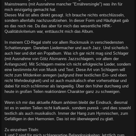
Mainstreams (mit Ausnahme mancher "Ernährersingle") was ihn für
mich einzigartig gemacht hat.
Dieses Mal ist alles direkt gesagt. Ich brauche nichts entschlüsseln,
sondern allenfalls nachzuvollziehen. In dieser Form und Häufigkeit gab
es das noch nie. Da das aber für mich das wesentliche HRK-
Qualitätskriterium war, enttäuscht mich das Album.
In meinem CD-Regal steht vor allem Rockmusik in verschiedensten
Schattierungen. Daneben Liedermacher und auch Jazz. Und sicherlich
auch hier und dort ein Popalbum. Was ich gar nicht mag sind Schlager
(mit Ausnahme von Götz Alsmanns Jazzschlagern, vor allem der
Anfangszeit). Mit Schlagern meine ich nicht erfolgreiche Lieder, sondern
eine bestimmte Art von Musik und Text. Diese Art von Schlagern will
nicht zum Mitdenken anregen (aufgrund ihrer textlichen Ein- und eben
nicht Mehrdeutigkeit) und ist auch musikalisch eher vorhersehbar und
dabei für mich schlimmer als langweilig. Über den früher durchweg und
heute in großen Teilen reaktionären Charakter ganz zu schweigen.
Wenn ich mir das aktuelle Album anhören bleibt der Eindruck, diesmal
ist es in weiten Teilen nicht kafkaesk, sondern puresk - und dies sowohl
textlich als auch musikalisch. Immer der Hang zum Hymnischen, zum
Gefälligen in den Harmonien. Das ist mir überwiegend zu glatt.
Zu einzelnen Titeln:
1 und 2 sind für mich schlagerartige Belanglosigkeiten; letztlich zum