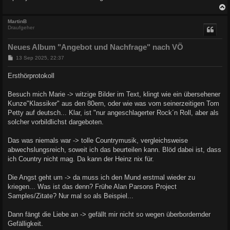
a
g
c
MartinB
Draufgeher
Neues Album "Angebot und Nachfrage" nach VÖ
B
13 Sep 2025, 22:37
e
i
Ersthörprotokoll
t
r
a
Besuch mich Marie -> witzige Bilder im Text, klingt wie ein übersehener
g
Kunze"Klassiker" aus den 80ern, oder wie was vom seinerzeitigen Tom
Petty auf deutsch... Klar, ist "nur angeschlagerter Rock´n Roll, aber als
solcher vorbildlichst dargeboten.
Das was niemals war -> tolle Countrymusik, vergleichsweise
abwechslungsreich, soweit ich das beurteilen kann. Blöd dabei ist, dass
ich Country nicht mag. Da kann der Heinz nix für.
Die Angst geht um -> da muss ich den Mund erstmal wieder zu
kriegen... Was ist das denn? Frühe Alan Parsons Project
Samples/Zitate? Nur mal so als Beispiel...
Dann fängt die Liebe an -> gefällt mir nicht so wegen überbordernder
Gefälligkeit.