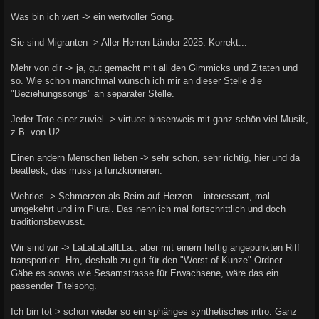
Was bin ich wert -> ein wertvoller Song.
Sie sind Migranten -> Aller Herren Länder 2025. Korrekt...
Mehr von dir -> ja, gut gemacht mit all den Gimmicks und Zitaten und
so. Wie schon manchmal wünsch ich mir an dieser Stelle die
"Beziehungssongs" an separater Stelle.
Jeder Tote einer zuviel -> virtuos binsenweis mit ganz schön viel Musik,
z.B. von U2
Einen andern Menschen lieben -> sehr schön, sehr richtig, hier und da
beatlesk, das muss ja funzkionieren.
Wehrlos -> Schmerzen als Reim auf Herzen... interessant, mal
umgekehrt und im Plural. Das nenn ich mal fortschrittlich und doch
traditionsbewusst.
Wir sind wir -> LaLaLaLallLLa.. aber mit einem heftig angepunkten Riff
transportiert. Hm, deshalb zu gut für den "Worst-of-Kunze"-Ordner.
Gäbe es sowas wie Sesamstrasse für Erwachsene, wäre das ein
passender Titelsong.
Ich bin tot > schon wieder so ein sphäriges synthetisches intro. Ganz