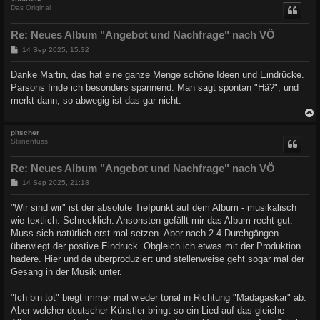
Das Original
Re: Neues Album "Angebot und Nachfrage" nach VÖ
B
14 Sep 2025, 15:32
e
i
Danke Martin, das hat eine ganze Menge schöne Ideen und Eindrücke.
t
Parsons finde ich besonders spannend. Man sagt spontan "Hä?", und
r
a
merkt dann, so abwegig ist das gar nicht.
g
c
pitscher
Stirnenfuss
Re: Neues Album "Angebot und Nachfrage" nach VÖ
B
14 Sep 2025, 21:18
e
i
"Wir sind wir" ist der absolute Tiefpunkt auf dem Album - musikalisch
t
wie textlich. Schrecklich. Ansonsten gefällt mir das Album recht gut.
r
a
Muss sich natürlich erst mal setzen. Aber nach 2-4 Durchgängen
g
überwiegt der postive Eindruck. Obgleich ich etwas mit der Produktion
hadere. Hier und da überproduziert und stellenweise geht sogar mal der
Gesang in der Musik unter.
"Ich bin tot" biegt immer mal wieder tonal in Richtung "Madagaskar" ab.
Aber welcher deutscher Künstler bringt so ein Lied auf das gleiche