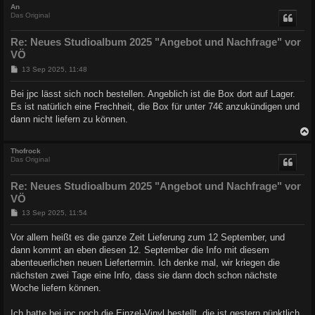
c
An
Das Original
Re: Neues Studioalbum 2025 "Angebot und Nachfrage" vor
VÖ
B
13 Sep 2025, 11:48
e
i
Bei jpc lässt sich noch bestellen. Angeblich ist die Box dort auf Lager.
t
Es ist natürlich eine Frechheit, die Box für unter 74€ anzukündigen und
r
a
dann nicht liefern zu können.
g
c
Thofrock
Das Original
Re: Neues Studioalbum 2025 "Angebot und Nachfrage" vor
VÖ
B
13 Sep 2025, 11:54
e
i
Vor allem heißt es die ganze Zeit Lieferung zum 12 September, und
t
dann kommt an eben diesen 12. September die Info mit diesem
r
a
abenteuerlichen neuen Liefertermin. Ich denke mal, wir kriegen die
g
nächsten zwei Tage eine Info, dass sie dann doch schon nächste
Woche liefern können.
Ich hatte bei jpc noch die Einzel-Vinyl bestellt, die ist gestern pünktlich