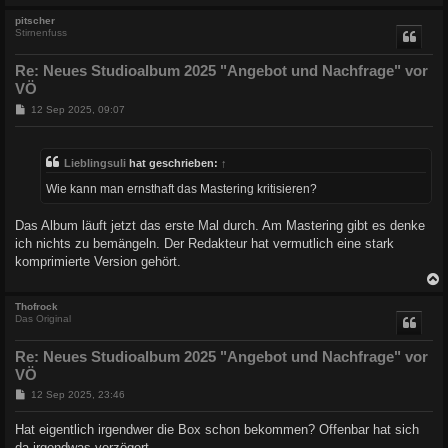
c
pitscher
Stirnenfuss
Re: Neues Studioalbum 2025 "Angebot und Nachfrage" vor
VÖ
B
12 Sep 2025, 09:07
e
i
t
r
Lieblingsuli
hat geschrieben:
↑
a
g
Wie kann man ernsthaft das Mastering kritisieren?
Das Album läuft jetzt das erste Mal durch. Am Mastering gibt es denke
ich nichts zu bemängeln. Der Redakteur hat vermutlich eine stark
komprimierte Version gehört.
c
Thofrock
Das Original
Re: Neues Studioalbum 2025 "Angebot und Nachfrage" vor
VÖ
B
12 Sep 2025, 23:46
e
i
Hat eigentlich irgendwer die Box schon bekommen? Offenbar hat sich
t
da irgendwas verzögert.
r