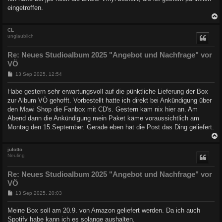
eingetroffen.
c
CL
unglaublich
Re: Neues Studioalbum 2025 "Angebot und Nachfrage" vor
VÖ
B
13 Sep 2025, 12:54
e
i
Habe gestern sehr erwartungsvoll auf die pünktliche Lieferung der Box
t
zur Album VÖ gehofft. Vorbestellt hatte ich direkt bei Ankündigung über
r
a
den Mawi Shop die Fanbox mit CD's. Gestern kam nix hier an. Am
g
Abend dann die Ankündigung mein Paket käme voraussichtlich am
Montag den 15.September. Gerade eben hat die Post das Ding geliefert.
c
julotto
Neuling
Re: Neues Studioalbum 2025 "Angebot und Nachfrage" vor
VÖ
B
13 Sep 2025, 20:03
e
i
Meine Box soll am 20.9. von Amazon geliefert werden. Da ich auch
t
Spotify habe kann ich es solange aushalten.
r