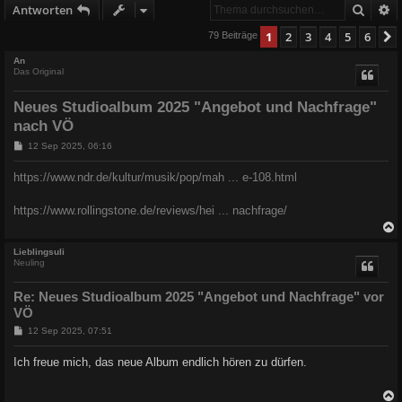
Suche
E
Antworten
1
2
3
4
5
6
79 Beiträge
An
Das Original
Neues Studioalbum 2025 "Angebot und Nachfrage"
nach VÖ
B
12 Sep 2025, 06:16
e
i
https://www.ndr.de/kultur/musik/pop/mah ... e-108.html
t
r
a
https://www.rollingstone.de/reviews/hei ... nachfrage/
g
c
Lieblingsuli
Neuling
Re: Neues Studioalbum 2025 "Angebot und Nachfrage" vor
VÖ
B
12 Sep 2025, 07:51
e
i
Ich freue mich, das neue Album endlich hören zu dürfen.
t
r
a
g