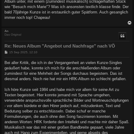
Album unter, mit einem (zumindest musikalisch) schlagerhaften Stück
wie "Besuch mich Marie"? Was ich ansonsten textlich klasse finde. Der
bald 70jährige Kunze ist in erstaunlich guter Spätform. Auch gesanglich
immer noch top! Chapeau!
c
An
Das Original
Re: Neues Album "Angebot und Nachfrage" nach VÖ
B
15 Sep 2025, 12:10
e
i
Bei aller Kritik, die ich in der Vergangenheit an vielen Kunze-Singles
t
geäußert habe, konnte ich mich für die anschließenden Album oder
r
a
zumindest für eine Mehrheit der Songs durchaus begeistern. Das ist
g
diesmal anders. Noch nie hat mir ein HRK-Album so schlecht gefallen.
Ich höre Kunze seit 1984 und habe mich vor allem für seine Art zu
Texten begeistert. Hier konnte jemand mit Sprache umgehen,
verwendete anspruchsvolle sprachliche Bilder und Wortneuschöpfungen
- vor allem bürdete er den Hörer jedoch auf, mitzudenken, Text und
Bedutung selber zu entschlüsseln. Dabei schuf er manche
Formulierungen, die auch ohne den Song faszinieren konnten. Mit
anderen Worten: HRK forderte den Intellekt und machte mir daher Spaß.
Musikalisch war das mit einer großen Bandbreite gepaart, viele Jahre
auch mit Hang zum Experimentellen, und gerne abseits des