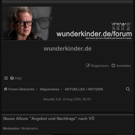
wunderkinder.de
Registrieren
Anmelden
FAQ
S
Foren-Übersicht
Allgemeines
AKTUELLES + NOTIZEN
u
Aktuelle Zeit: 10 Aug 2026, 06:43
c
h
e
Neues Album "Angebot und Nachfrage" nach VÖ
Moderator:
Moderators