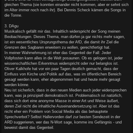
gleichen Thema (sie konnten einander nicht kommen, aber er sehnt sich
im Alter immer noch nach ihr). Bei Dennis Scheck kämen die Songs in
die Tonne.
3. DAgu
Musikalisch gefällt mir das. Inhaltlich widerspricht der Song meinen
Beobachtungen. Dieses Thema, man dürfen ja gar nichts mehr sagen,
ist ein wesentliches Ursprungsthema der AfD, die damit ihr Ziel die
Grenzen des Sagbaren erweitern zu wollen, gerechtfertigt hat.
In meiner Wahrnehmung ist eher das Gegenteil der Fall: Jeder
Vollpfosten kann alles in die Welt posaunen. Ob es gelogen ist, jeder
wissenschaftlichen Erkenntnus widerspricht oder nur belanglos ist.
Oliver Kalkhofe hat vor ein paar Tagen deutlich gemacht, dass der
Einfluss von Kirche und Politik auf das, was im öffentlichen Bereich
gesagt werden kann, eher abgenommen hat und heute mehr gesagt
werden könne.
Neu ist sicherlich, dass in den neuen Medien auch jeder widersprechen
kann, was ja prinzipiell demokratisch ist. Problematisch ist natürlich,
dass sich dort eine anonyme Masse in einer Art und Weise äußert,
deren Ziel nicht die inhaltliche Auseinandersetzung ist. Aber ist das
nicht eher ein Problem von Social Media als das behauptete
Sprechverbot? Selbst Hallervorden darf zur besten Sendezeit in der
ARD suggerieren, wer das N-Wort sage, komme ins Gefängnis - und
beweist damit das Gegenteil.