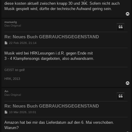
diese kosten aktuell zwischen knapp 30 und 36€. Sofern nicht auch
Musik gespielt wird, dürfte der technische Aufwand gering sein.
c
manuelg
Das Original
Re: Neues Buch GEBRAUCHSGEGENSTAND
B
22 Feb 2026, 21:14
e
i
Musik wird bei HRKLesungen i.d.R. gegen Ende mit
t
3 - 4 Klampfensongs dargeboten, also aufwandsarm.
r
a
g
GEIST ist geil!
HRK, 2013
c
An
Das Original
Re: Neues Buch GEBRAUCHSGEGENSTAND
B
10 Mär 2026, 10:01
e
i
Amazon hat bei mir das Lieferdatum auf den 6. Mai verschoben.
t
Warum?
r
a