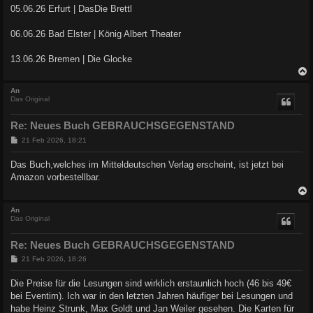
05.06.26 Erfurt | DasDie Brettl
06.06.26 Bad Elster | König Albert Theater
13.06.26 Bremen | Die Glocke
c
An
Das Original
Re: Neues Buch GEBRAUCHSGEGENSTAND
B
21 Feb 2026, 18:21
e
i
Das Buch,welches im Mitteldeutschen Verlag erscheint, ist jetzt bei
t
Amazon vorbestellbar.
r
a
g
c
An
Das Original
Re: Neues Buch GEBRAUCHSGEGENSTAND
B
21 Feb 2026, 18:26
e
i
Die Preise für die Lesungen sind wirklich erstaunlich hoch (46 bis 49€
t
bei Eventim). Ich war in den letzten Jahren häufiger bei Lesungen und
r
a
habe Heinz Strunk, Max Goldt und Jan Weiler gesehen. Die Karten für
g