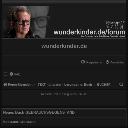
wunderkinder.de
Registrieren
Anmelden
FAQ
S
Foren-Übersicht
TEXT - Literatur - Lesungen u. Buch
BÜCHER
u
Aktuelle Zeit: 07 Aug 2026, 16:28
c
h
e
Neues Buch GEBRAUCHSGEGENSTAND
Moderator:
Moderators