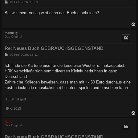
B
19 Feb 2026, 18:39
e
i
Bei welchem Verlag wird denn das Buch erscheinen?
t
r
a
g
c
manuelg
Das Original
Re: Neues Buch GEBRAUCHSGEGENSTAND
B
20 Feb 2026, 15:11
e
i
Ich finde die Kartenpreise für die Lesereise Wucher u. inakzeptabel.
t
HRK verschließt sich somit diversen Kleinkunstbühnen in ganz
r
a
Deutschland.
g
Zahlreiche Kollegen beweisen, dass man mit +- 30 Euro durchaus eine
kostendeckende (musikalische) Lesetour spielen und umsetzen kann.
GEIST ist geil!
HRK, 2013
c
Kalle
Das Original
Re: Neues Buch GEBRAUCHSGEGENSTAND