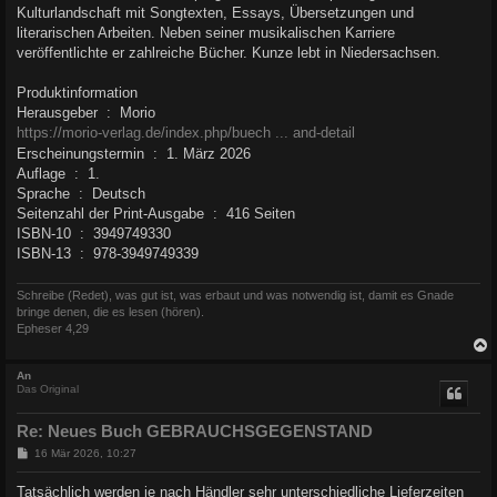
Kulturlandschaft mit Songtexten, Essays, Übersetzungen und
literarischen Arbeiten. Neben seiner musikalischen Karriere
veröffentlichte er zahlreiche Bücher. Kunze lebt in Niedersachsen.
Produktinformation
Herausgeber ‏ : ‎ Morio
https://morio-verlag.de/index.php/buech ... and-detail
Erscheinungstermin ‏ : ‎ 1. März 2026
Auflage ‏ : ‎ 1.
Sprache ‏ : ‎ Deutsch
Seitenzahl der Print-Ausgabe ‏ : ‎ 416 Seiten
ISBN-10 ‏ : ‎ 3949749330
ISBN-13 ‏ : ‎ 978-3949749339
Schreibe (Redet), was gut ist, was erbaut und was notwendig ist, damit es Gnade
bringe denen, die es lesen (hören).
Epheser 4,29
c
An
Das Original
Re: Neues Buch GEBRAUCHSGEGENSTAND
B
16 Mär 2026, 10:27
e
i
Tatsächlich werden je nach Händler sehr unterschiedliche Lieferzeiten
t