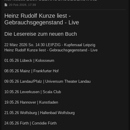
B
20 Feb 2026, 17:39
e
i
Heinz Rudolf Kunze liest -
t
r
Gebrauchsgegenstand - Live
a
g
Die Lesereise zum neuen Buch
22 März 2026 So. 14:30 LEIPZIG - Kupfersaal Leipzig
Heinz Rudolf Kunze liest - Gebrauchsgegenstand - Live
01.05.26 Lübeck | Kolosseum
08.05.26 Mainz | Frankfurter Hof
09.05.26 Landau/Pfalz | Universum Theater Landau
10.05.26 Leverkusen | Scala Club
19.05.26 Hannover | Kunstladen
21.05.26 Wolfsburg | Hallenbad Wolfsburg
24.05.26 Fürth | Comödie Fürth