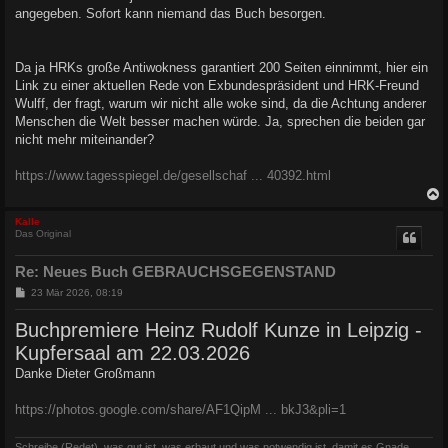
angegeben. Sofort kann niemand das Buch besorgen.
r
a
g
Da ja HRKs große Antiwokness garantiert 200 Seiten einnimmt, hier ein
Link zu einer aktuellen Rede von Exbundespräsident und HRK-Freund
Wulff, der fragt, warum wir nicht alle woke sind, da die Achtung anderer
Menschen die Welt besser machen würde. Ja, sprechen die beiden gar
nicht mehr miteinander?
https://www.tagesspiegel.de/gesellschaf ... 40392.html
c
Kalle
Das Original
Re: Neues Buch GEBRAUCHSGEGENSTAND
B
23 Mär 2026, 08:19
e
i
Buchpremiere Heinz Rudolf Kunze in Leipzig -
t
r
Kupfersaal am 22.03.2026
a
g
Danke Dieter Großmann
https://photos.google.com/share/AF1QipM ... bkJ3&pli=1
Schreibe (Redet), was gut ist, was erbaut und was notwendig ist, damit es Gnade