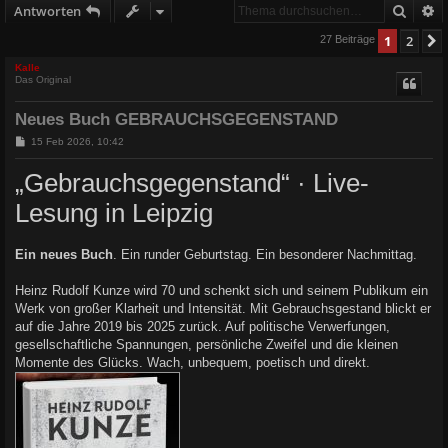
Suche
E
Antworten
1
2
27 Beiträge
Kalle
Das Original
Neues Buch GEBRAUCHSGEGENSTAND
B
15 Feb 2026, 10:42
e
i
„Gebrauchsgegenstand“ · Live-
t
r
Lesung in Leipzig
a
g
Ein neues Buch
. Ein runder Geburtstag. Ein besonderer Nachmittag.
Heinz Rudolf Kunze wird 70 und schenkt sich und seinem Publikum ein
Werk von großer Klarheit und Intensität. Mit Gebrauchsgestand blickt er
auf die Jahre 2019 bis 2025 zurück. Auf politische Verwerfungen,
gesellschaftliche Spannungen, persönliche Zweifel und die kleinen
Momente des Glücks. Wach, unbequem, poetisch und direkt.