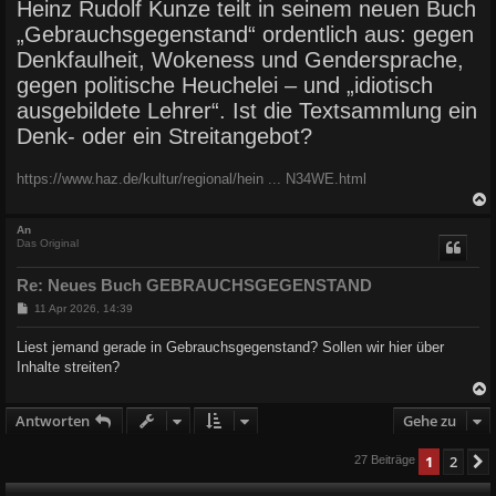
Heinz Rudolf Kunze teilt in seinem neuen Buch
„Gebrauchsgegenstand“ ordentlich aus: gegen
Denkfaulheit, Wokeness und Gendersprache,
gegen politische Heuchelei – und „idiotisch
ausgebildete Lehrer“. Ist die Textsammlung ein
Denk- oder ein Streitangebot?
https://www.haz.de/kultur/regional/hein ... N34WE.html
c
An
Das Original
Re: Neues Buch GEBRAUCHSGEGENSTAND
B
11 Apr 2026, 14:39
e
i
Liest jemand gerade in Gebrauchsgegenstand? Sollen wir hier über
t
Inhalte streiten?
r
a
g
Antworten
Gehe zu
c
1
2
27 Beiträge