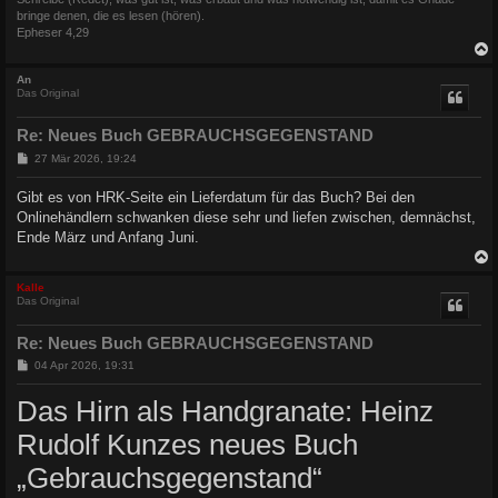
bringe denen, die es lesen (hören).
Epheser 4,29
c
An
Das Original
Re: Neues Buch GEBRAUCHSGEGENSTAND
B
27 Mär 2026, 19:24
e
i
Gibt es von HRK-Seite ein Lieferdatum für das Buch? Bei den
t
Onlinehändlern schwanken diese sehr und liefen zwischen, demnächst,
r
a
Ende März und Anfang Juni.
g
c
Kalle
Das Original
Re: Neues Buch GEBRAUCHSGEGENSTAND
B
04 Apr 2026, 19:31
e
i
Das Hirn als Handgranate: Heinz
t
r
Rudolf Kunzes neues Buch
a
g
„Gebrauchsgegenstand“