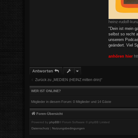
heinz-rudolf-kun
"Dein ist mein g
selbst so recht 
unserem Podcast.
geändert. Viel 
anhören hier
h
Antworten
Zurück zu „MEDIEN (HEINZ mitten drin)“
WER IST ONLINE?
Mitglieder in diesem Forum: 0 Mitglieder und 14 Gäste
Foren-Übersicht
Powered by
phpBB
® Forum Software © phpBB Limited
Datenschutz
|
Nutzungsbedingungen