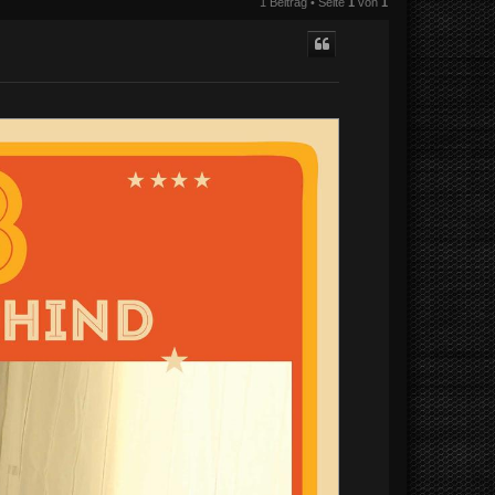
1 Beitrag • Seite
1
von
1