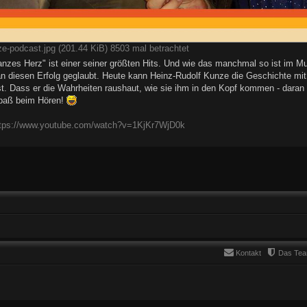
ze-podcast.jpg (201.44 KiB) 8503 mal betrachtet
anzes Herz" ist einer seiner größten Hits. Und wie das manchmal so ist im M
an diesen Erfolg geglaubt. Heute kann Heinz-Rudolf Kunze die Geschichte mit
 Dass er die Wahrheiten raushaut, wie sie ihm in den Kopf kommen - daran h
Spaß beim Hören!
ttps://www.youtube.com/watch?v=1KjKr7WjD0k
Kontakt
Das Te