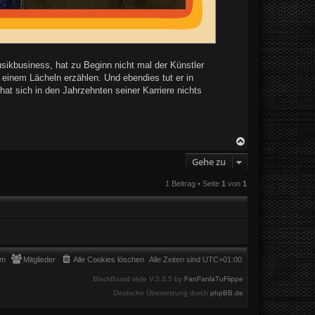
usikbusiness, hat zu Beginn nicht mal der Künstler
 einem Lächeln erzählen. Und ebendies tut er in
at sich in den Jahrzehnten seiner Karriere nichts
N
a
Gehe zu
c
h
o
1 Beitrag • Seite
1
von
1
b
e
n
am
Mitglieder
Alle Cookies löschen
Alle Zeiten sind
UTC+01:00
BlackBoard style V.3.3.5 by
FanFanlaTuFlippe
Deutsche Übersetzung durch
phpBB.de